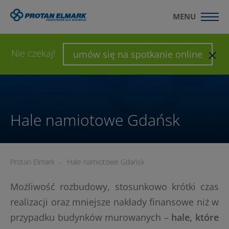
MENU
WYŚLIJ ZAPYTANIE
SKONFIGURUJ HALĘ
Nie czekaj!
umów się na spotkanie online
Hale namiotowe Gdańsk
Protan Elmark
-
Hale namiotowe Gdańsk
Możliwość rozbudowy, stosunkowo krótki czas
realizacji oraz mniejsze nakłady finansowe niż w
przypadku budynków murowanych –
hale, które