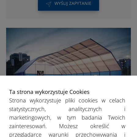
WYŚLIJ ZAPYTANIE
Ta strona wykorzystuje Cookies
Strona wykorzystuje pliki cookies w celach
Hale sportowe
statystycznych, analitycznych i
marketingowych, w tym badania Twoich
zainteresowań. Możesz określić w
Do przygotowania zadaszonej imprezy lub
przeglądarce warunki przechowywania i
obiektu sportowego, przydatne mogą być