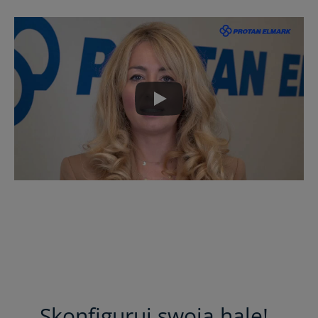
Skonfiguruj swoją halę!