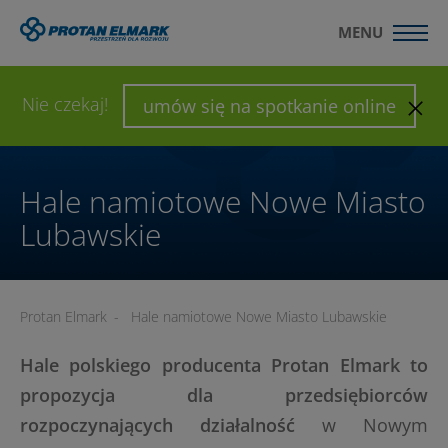
MENU
WYŚLIJ ZAPYTANIE
SKONFIGURUJ HALĘ
Nie czekaj!
umów się na spotkanie online
Hale namiotowe Nowe Miasto
Lubawskie
Protan Elmark
-
Hale namiotowe Nowe Miasto Lubawskie
Hale polskiego producenta Protan Elmark to
propozycja dla przedsiębiorców
rozpoczynających działalność
w Nowym