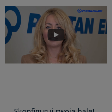
Skonfiguruj swoją halę!