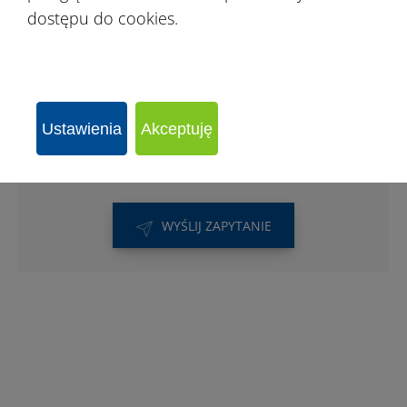
w budynkach murowanych. Hale sportowe
dostępu do cookies.
są dużo tańsze i można zmieniać ich
lokalizację w zależności od potrzeb.
Ustawienia
Akceptuję
WYŚLIJ ZAPYTANIE