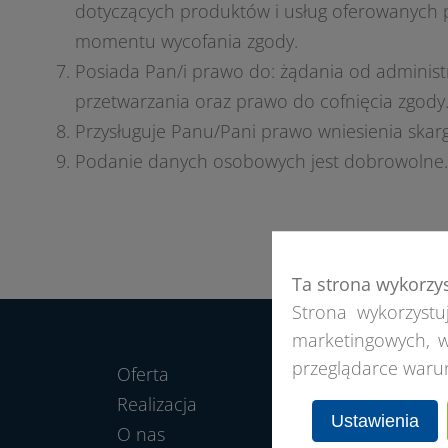
dotyczących produktów i usług oferowanych p
momentu wycofania zgody.
Posiada Pan/i prawo do: żądania od administ
przetwarzania oraz prawo do cofnięcia zgody
Przysługuje Panu/Pani prawo wniesienia skar
Podanie danych osobowych jest dobrowolne.
Ta strona wykorzy
Strona wykorzystuj
marketingowych, w
przeglądarce waru
Oferta
Realizacja
Ustawienia
O nas