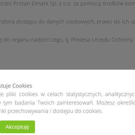
rzez Protan Elmark Sp. z o.o. za pomocą środków kom
ratora dostępu do danych osobowych, prawo do ich sp
.
gi do organu nadzorczego, tj. Prezesa Urzędu Ochrony
stuje Cookies
e pliki cookies w celach statystycznych, analitycznyc
 tym badania Twoich zainteresowań. Możesz określi
nki przechowywania i dostępu do cookies.
Akceptuję
Pr