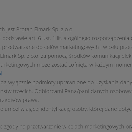
jest Protan Elmark Sp. z o.o.
odstawie art. 6 ust. 1 lit. a ogólnego rozporządzenia
ż przetwarzane
do celów marketingowych i
w celu prze
Elmark Sp. z o.o. za pomocą środków komunikacji elek
arketingowych może zostać cofnięta w każdym momen
l
.
dą wyłącznie podmioty uprawnione do uzyskania dany
stw trzecich. Odbiorcami Pana/pani danych osobowy
rzepisów prawa.
żliwiającej identyfikację osoby, której dane dotyczą,
 zgody na przetwarzanie w celach marketingowych oraz