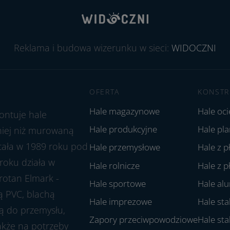
Reklama i budowa wizerunku w sieci:
WIDOCZNI
OFERTA
KONSTR
Hale magazynowe
Hale oc
ontuje hale
Hale produkcyjne
Hale pl
aniej niż murowaną
stała w 1989 roku pod
Hale przemysłowe
Hale z p
roku działa w
Hale rolnicze
Hale z p
rotan Elmark -
Hale sportowe
Hale al
ą PVC, blachą
Hale imprezowe
Hale st
ją do przemysłu,
Zapory przeciwpowodziowe
Hale st
także na potrzeby