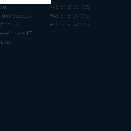
o.o.
+48 61 8195 496
-060 Stęszew,
+48 61 8197 005
bno, ul.
+48 61 8197 058
ereśniowa 17
oland