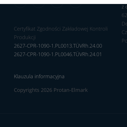
z 
62
Dę
Certyfikat Zgodności Zakładowej Kontroli
Cz
Produkcji
P
2627-CPR-1090-1.PL0013.TÜVRh.24.00
2627-CPR-1090-1.PL0046.TÜVRh.24.01
Klauzula informacyjna
Copyrights 2026 Protan-Elmark