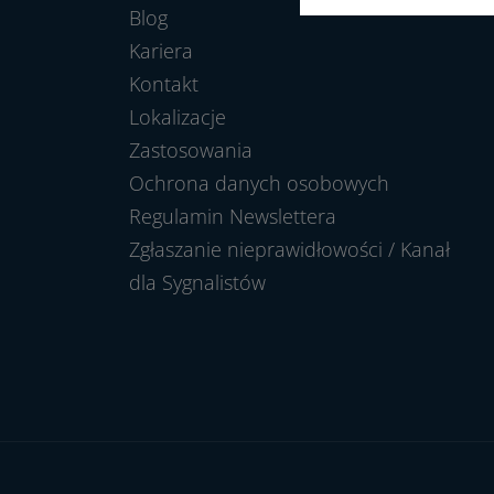
Blog
Kariera
Kontakt
Lokalizacje
Zastosowania
Ochrona danych osobowych
Regulamin Newslettera
Zgłaszanie nieprawidłowości / Kanał
dla Sygnalistów