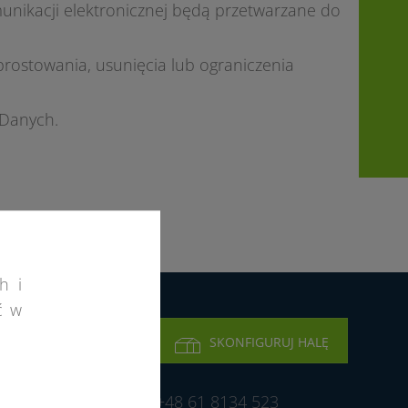
unikacji elektronicznej będą przetwarzane do
rostowania, usunięcia lub ograniczenia
 Danych.
h i
ć w
WYŚLIJ ZAPYTANIE
SKONFIGURUJ HALĘ
otan Elmark Sp.
+48 61 8134 523