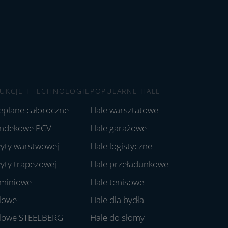
UKCJE I TECHNOLOGIE
POPULARNE HALE
ieplane całoroczne
Hale warsztatowe
andekowe PCV
Hale garażowe
łyty warstwowej
Hale logistyczne
łyty trapezowej
Hale przeładunkowe
uminiowe
Hale tenisowe
alowe
Hale dla bydła
alowe STEELBERG
Hale do słomy