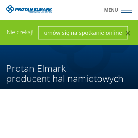
MENU
WYŚLIJ ZAPYTANIE
SKONFIGURUJ HALĘ
Nie czekaj!
umów się na spotkanie online
Protan Elmark
producent hal namiotowych