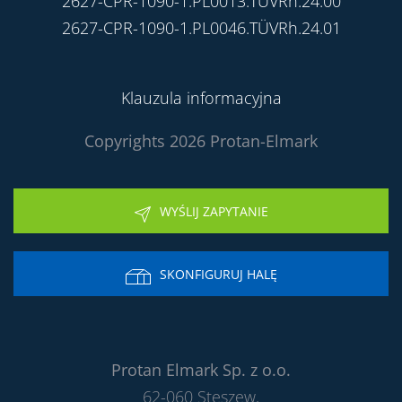
2627-CPR-1090-1.PL0013.TÜVRh.24.00
2627-CPR-1090-1.PL0046.TÜVRh.24.01
Klauzula informacyjna
Copyrights 2026 Protan-Elmark
WYŚLIJ ZAPYTANIE
SKONFIGURUJ HALĘ
Protan Elmark Sp. z o.o.
62-060 Stęszew,