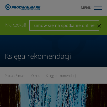
MENU
WYŚLIJ ZAPYTANIE
SKONFIGURUJ HALĘ
Nie czekaj!
umów się na spotkanie online
Księga rekomendacji
Protan Elmark
-
O nas
-
Księga rekomendacji