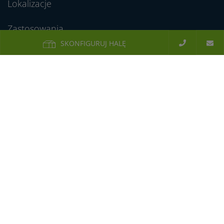
Lokalizacje
Zastosowania
SKONFIGURUJ HALĘ
Ochrona danych osobowych
Regulamin Newslettera
Zgłaszanie nieprawidłowości / Kanał dla
Sygnalistów