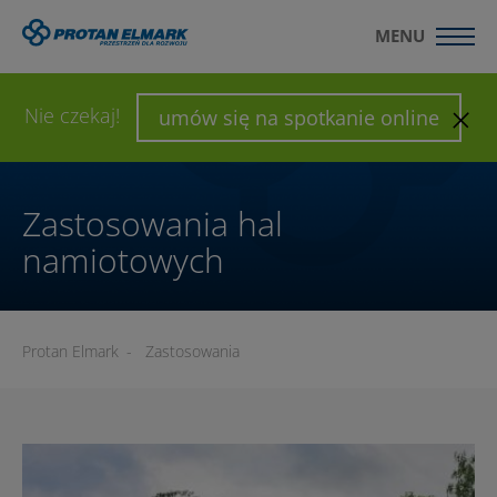
MENU
WYŚLIJ ZAPYTANIE
SKONFIGURUJ HALĘ
Nie czekaj!
umów się na spotkanie online
Zastosowania hal
namiotowych
Protan Elmark
-
Zastosowania