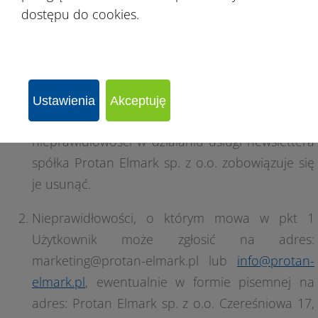
dostępu do cookies.
§ 4.
[Reklamacje]
Ustawienia
Akceptuję
W przypadku zgłoszenia przez Użytkownika
nieprawidłowości w działaniu usługi newslettera
spółka Protan Elmark sp. z o.o. zobowiązuje się
je usunąć.
Nieprawidłowości, o którym mowa w pkt 1
Użytkownik może zgłosić na adres:
marketing@protan-elmark.pl lub
info@protan-
elmark.pl
, ewentualnie w formie pisemnej na
adres: Protan Elmark sp. z o.o. Czereśniowa 17,