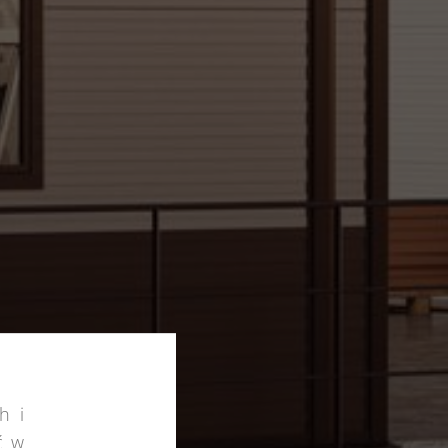
h i
ć w