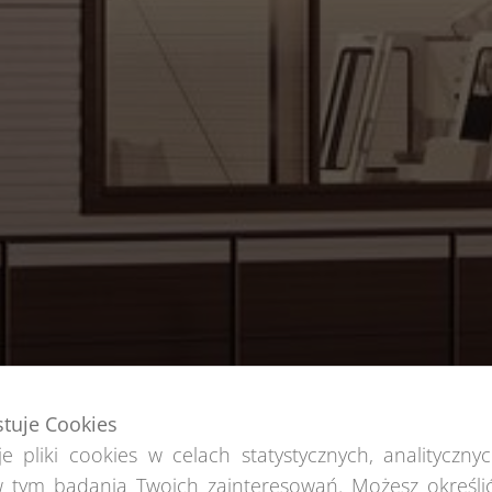
stuje Cookies
e pliki cookies w celach statystycznych, analitycznyc
 tym badania Twoich zainteresowań. Możesz określi