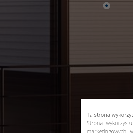
Ta strona wykorzy
Strona wykorzystuj
marketingowych, w