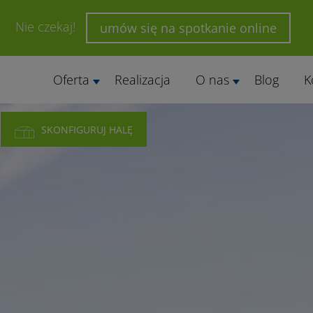
Nie czekaj!
umów się na spotkanie online
Oferta
Realizacja
O nas
Blog
K
SKONFIGURUJ HALĘ