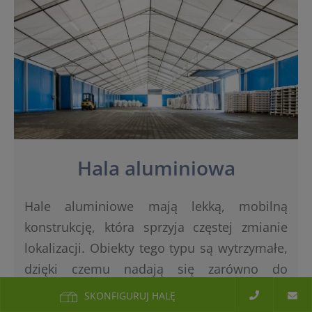
Hala aluminiowa
Hale aluminiowe mają lekką, mobilną
konstrukcję, która sprzyja częstej zmianie
lokalizacji. Obiekty tego typu są wytrzymałe,
dzięki czemu nadają się zarówno do
sezonowego, jak i całorocznego użytku w
SKONFIGURUJ HALĘ
Ząbkach.