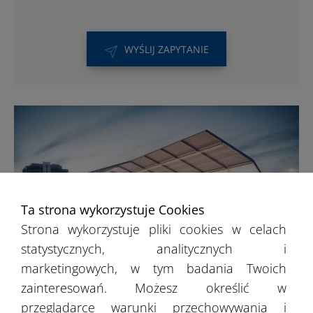
WYŚLIJ ZAPYTANIE
Ta strona wykorzystuje Cookies
Strona wykorzystuje pliki cookies w celach
statystycznych, analitycznych i
marketingowych, w tym badania Twoich
zainteresowań. Możesz określić w
Hale sportowe
przeglądarce warunki przechowywania i