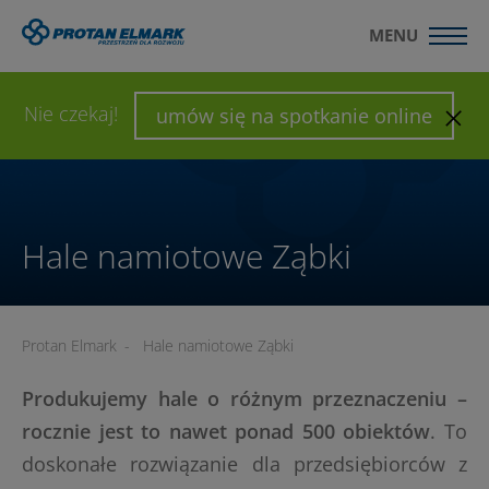
MENU
WYŚLIJ ZAPYTANIE
SKONFIGURUJ HALĘ
Nie czekaj!
umów się na spotkanie online
Hale namiotowe Ząbki
Protan Elmark
-
Hale namiotowe Ząbki
Produkujemy
hale o różnym przeznaczeniu –
rocznie jest to nawet ponad 500 obiektów
. To
doskonałe rozwiązanie dla przedsiębiorców z