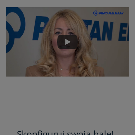
Skonfiguruj swoją halę!