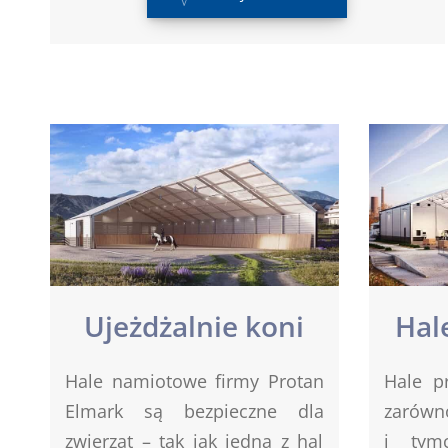
Ujeżdżalnie koni
Hal
Hale namiotowe firmy Protan
Hale p
Elmark są bezpieczne dla
zarówn
zwierząt – tak jak jedna z hal
i tym