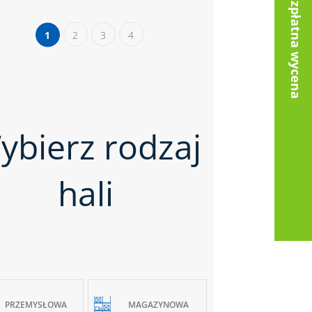
Bezpłatna wycena
1
2
3
4
ybierz rodzaj
hali
PRZEMYSŁOWA
MAGAZYNOWA