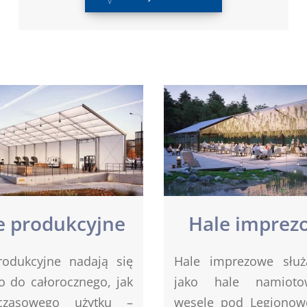
e produkcyjne
Hale imprez
rodukcyjne nadają się
Hale imprezowe służ
o do całorocznego, jak
jako hale namiot
czasowego użytku –
wesele pod Legionow