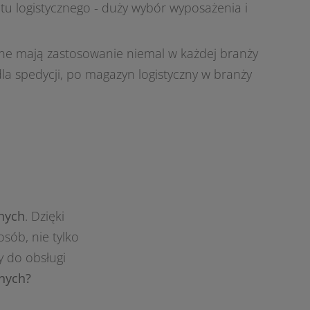
u logistycznego - duży wybór wyposażenia i
zne mają zastosowanie niemal w każdej branży
j dla spedycji, po magazyn logistyczny w branży
nych
. Dzięki
sób, nie tylko
y do obsługi
znych?