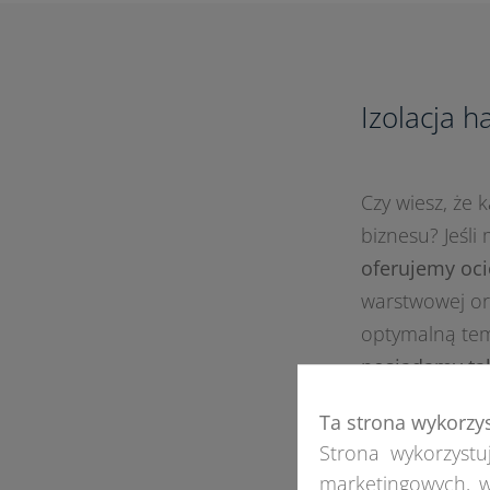
Izolacja h
Czy wiesz, że 
biznesu? Jeśli
oferujemy oci
warstwowej or
optymalną te
posiadamy tak
blachy trapezo
Ta strona wykorzy
Strona wykorzystuj
marketingowych, w