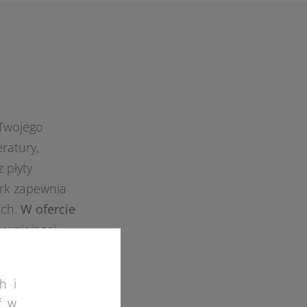
 Twojego
ratury,
z płyty
ark zapewnia
ach.
W ofercie
ywniającej
h i
ć w