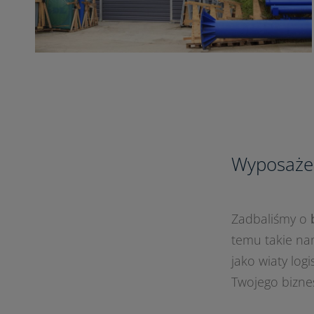
Wyposażen
Zadbaliśmy o
temu takie na
jako wiaty log
Twojego bizne