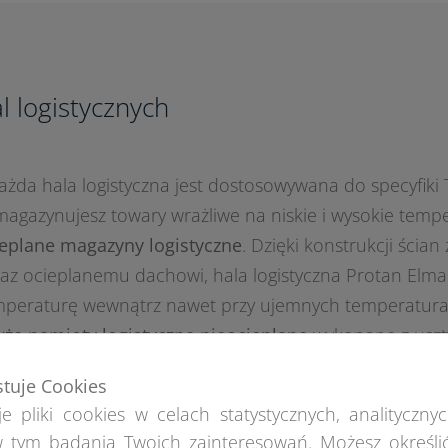
al logistycznych
każda hala logistyczna jest dostosowywana do specyfiki
 magazynujesz towary wrażliwe na niskie i wysokie tempe
eplane magazyny logistyczne
. Dzięki konstrukcji ścian 
az ocieplanemu dachowi, hala logistyczna Protan Elm
mperaturę wewnątrz nawet przy ujemnych temperatur
że namioty logistyczne nieocieplane
wykonane z uszt
wej lub trwałej powłoki PVC.
stuje Cookies
e pliki cookies w celach statystycznych, analitycznyc
 tym badania Twoich zainteresowań. Możesz określi