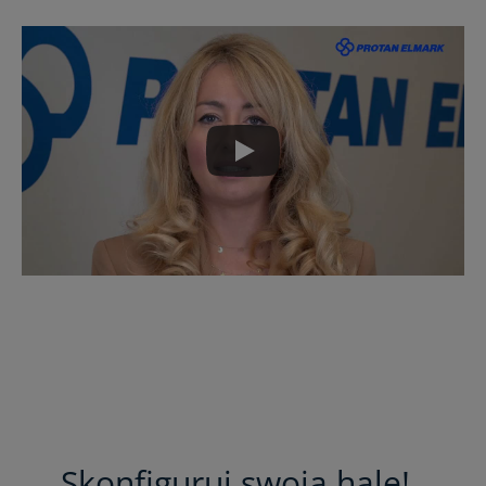
Skonfiguruj swoją halę!