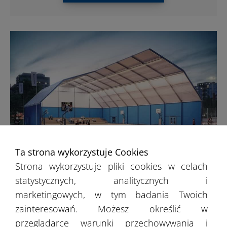
Ta strona wykorzystuje Cookies
Hale sportowe
Strona wykorzystuje pliki cookies w celach
statystycznych, analitycznych i
marketingowych, w tym badania Twoich
W jaki sposób możesz wykorzystać hale
zainteresowań. Możesz określić w
sportowe? Obiekty służą m.in. jako
przeglądarce warunki przechowywania i
zadaszenie basenów, ale także boiska do