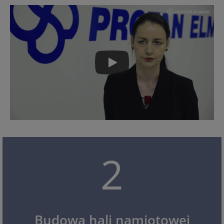
2
Budowa hali namiotowej