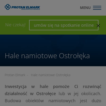
MENU
WYŚLIJ ZAPYTANIE
SKONFIGURUJ HALĘ
Nie czekaj!
umów się na spotkanie online
Hale namiotowe Ostrołęka
Protan Elmark
-
Hale namiotowe Ostrołęka
Inwestycja w hale pomoże Ci rozwinąć
działalność w Ostrołęce
lub w jej okolicach.
Budowa obiektów namiotowych jest dużo