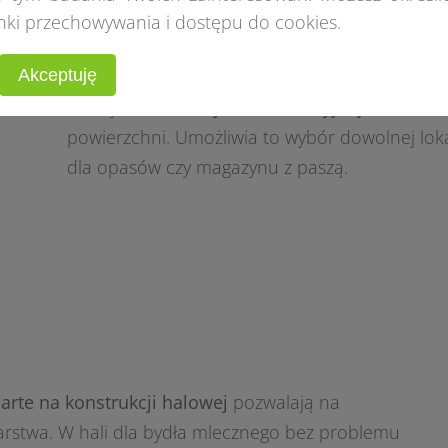
budynkach inwentarskich. Możliwość dostosow
nki przechowywania i dostępu do cookies.
gospodarstwa rolnego sprawia, że w zależnośc
Akceptuję
przestrzeń
dla hodowli uwięziowej lub wolno
oferuje
hale dla bydła w atrakcyjnej cenie
, k
powierzchni. Umożliwia to wybór dowolnej loka
dla opasów czy magazynu z paszą.
rte na konstrukcji halowej
pozwalają na
stwa. W hali dla bydła mlecznego bez problemu