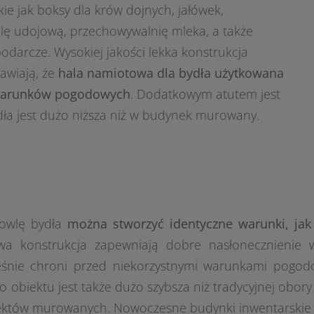
ie jak boksy dla krów dojnych, jałówek,
lę udojową, przechowywalnię mleka, a także
darcze. Wysokiej jakości lekka konstrukcja
awiają, że
hala namiotowa dla bydła użytkowana
d warunków pogodowych
. Dodatkowym atutem jest
bydła jest dużo niższa niż w budynek murowany.
owlę bydła
można stworzyć identyczne warunki, jak
wa konstrukcja zapewniają dobre nasłonecznienie
śnie chroni przed niekorzystnymi warunkami pogodow
obiektu jest także dużo szybsza niż tradycyjnej obor
iektów murowanych. Nowoczesne budynki inwentarskie 