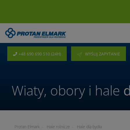
+48 690 690 510 (24H)
WYŚLIJ ZAPYTANIE
Wiaty, obory i hale
d
Protan Elmark
-
Hale rolnicze
-
Hale dla bydła