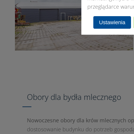
przeglądarce waru
Ustawienia
Obory dla bydła mlecznego
Nowoczesne obory dla krów mlecznych opa
dostosowanie budynku do potrzeb gospodar