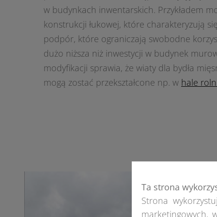
w budynkach inwentarskich. Przykładem mog
konstrukcji łukowej, które charakteryzują si
podpór, które ograniczają swobodne korzys
dużo niższa niż inwestycji w budynek murow
modyfikacji sprawia, że wiaty dla bydła mi
mogą zostać przekształcone np. w
hale roln
Ta strona wykorzy
Strona wykorzystuj
marketingowych, w