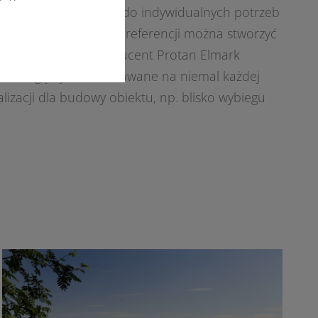
ania projektu obory do indywidualnych potrzeb
i od indywidualnych preferencji można stworzyć
stanowiskowej
. Producent Protan Elmark
tóre mogą być zamontowane na niemal każdej
lizacji dla budowy obiektu, np. blisko wybiegu