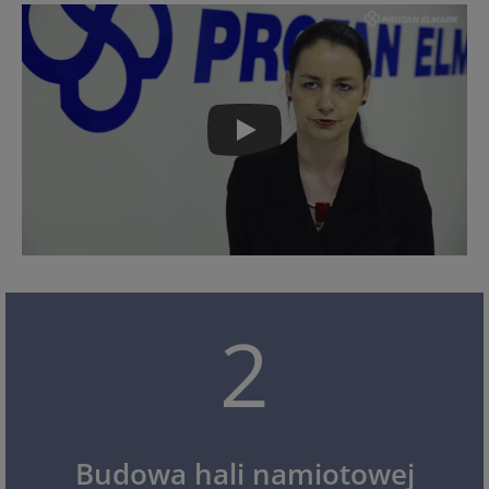
2
Budowa hali namiotowej