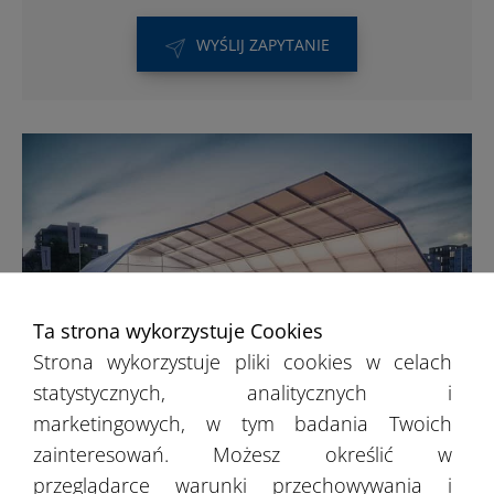
WYŚLIJ ZAPYTANIE
Ta strona wykorzystuje Cookies
Strona wykorzystuje pliki cookies w celach
statystycznych, analitycznych i
Hale sportowe
marketingowych, w tym badania Twoich
zainteresowań. Możesz określić w
przeglądarce warunki przechowywania i
Kryty basen lub lodowisko w Koninie