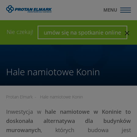
MENU
WYŚLIJ ZAPYTANIE
SKONFIGURUJ HALĘ
Nie czekaj!
umów się na spotkanie online
Hale namiotowe Konin
Protan Elmark
-
Hale namiotowe Konin
Inwestycja w
hale namiotowe w Koninie to
doskonała alternatywa dla budynków
murowanych
, których budowa jest