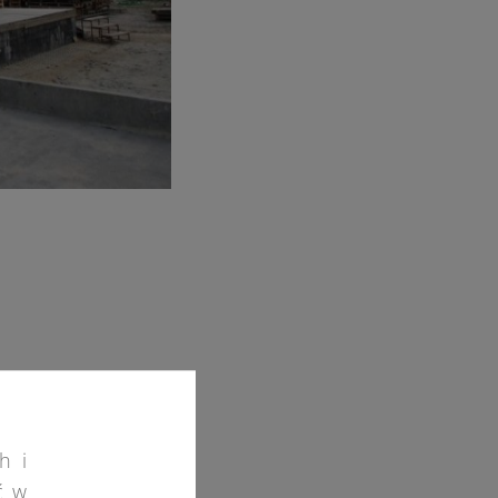
iotową potrzebne
 obiektu w danej
żytkowana w
h i
ć w
ie wyznaczonego