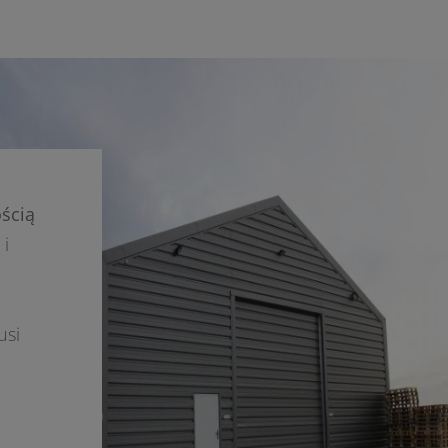
ością
 i
usi