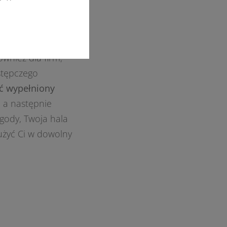
ub przeniesiona
 innej lokalizacji
 propozycja dla
ównież dla firm,
stępczego
yć wypełniony
, a następnie
zgody, Twoja hala
użyć Ci w dowolny