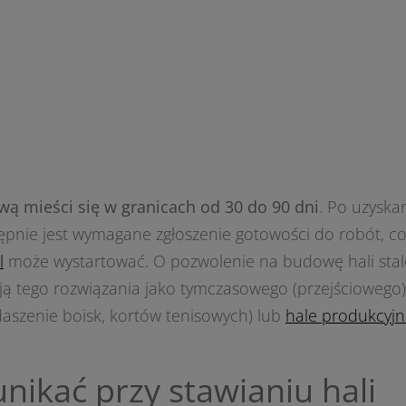
ą mieści się w granicach od 30 do 90 dni
. Po uzyska
pnie jest wymagane zgłoszenie gotowości do robót, co
l
może wystartować. O pozwolenie na budowę hali stal
ktują tego rozwiązania jako tymczasowego (przejściowego
szenie boisk, kortów tenisowych) lub
hale produkcyj
unikać przy stawianiu hali