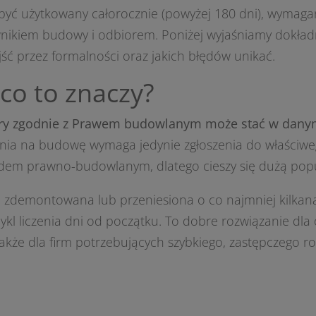
 być użytkowany całorocznie (powyżej 180 dni), wymaga
nikiem budowy i odbiorem. Poniżej wyjaśniamy dokładn
jść przez formalności oraz jakich błędów unikać.
co to znaczy?
tóry zgodnie z Prawem budowlanym może stać w dany
ia na budowę wymaga jedynie zgłoszenia do właściwe
lędem prawno-budowlanym, dlatego cieszy się dużą pop
ć zdemontowana lub przeniesiona o co najmniej kilkan
cykl liczenia dni od początku. To dobre rozwiązanie dla
 także dla firm potrzebujących szybkiego, zastępczego r