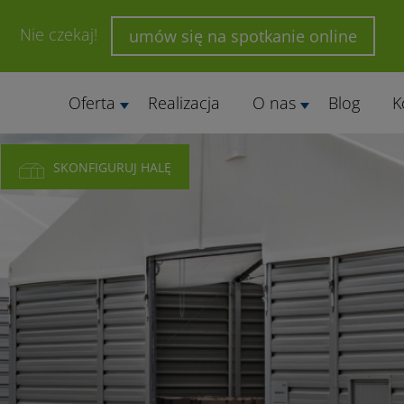
Nie czekaj!
umów się na spotkanie online
Oferta
Realizacja
O nas
Blog
K
SKONFIGURUJ HALĘ