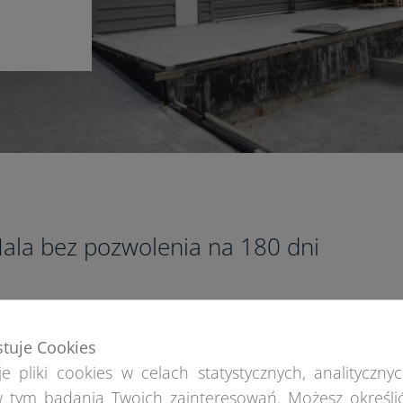
ala bez pozwolenia na 180 dni
ielu naszych klientów zastanawia się, czy na halę nam
est pozwolenie – wszystko zależy od czasu użytkowania
stuje Cookies
okalizacji. Hala bez pozwolenia na budowę może być u
e pliki cookies w celach statystycznych, analitycznyc
 tym badania Twoich zainteresowań. Możesz określi
ybranym miejscu przez maksymalnie 180 dni.
Po upływ