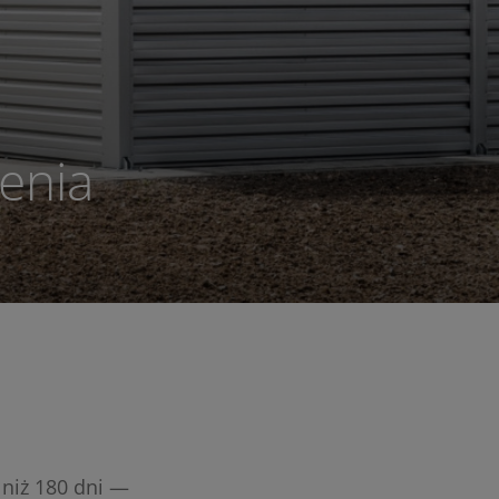
enia
 niż 180 dni —