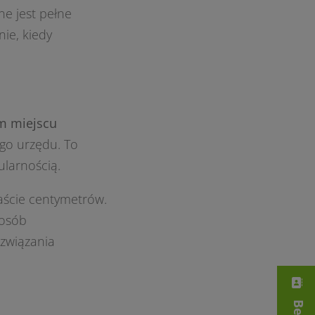
ne jest pełne
ie, kiedy
m miejscu
go urzędu. To
ularnością.
aście centymetrów.
 osób
ozwiązania