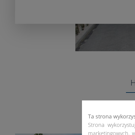
H
W
j
Ta strona wykorzy
l
Strona wykorzystuj
marketingowych, w
w