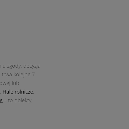
niu zgody, decyzja
 trwa kolejne 7
owej lub
).
Hale rolnicze
,
ne
– to obiekty,