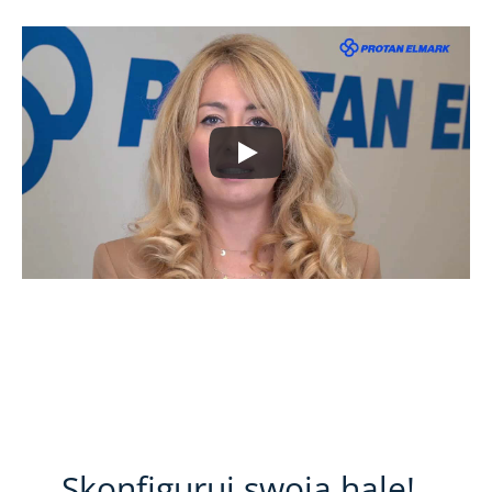
Skonfiguruj swoją halę!