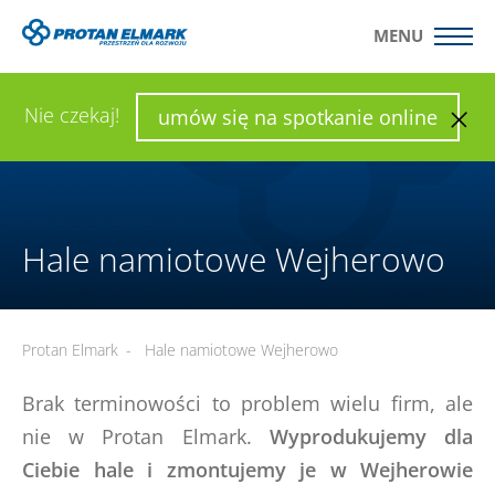
MENU
WYŚLIJ ZAPYTANIE
SKONFIGURUJ HALĘ
Nie czekaj!
umów się na spotkanie online
Hale namiotowe Wejherowo
Protan Elmark
-
Hale namiotowe Wejherowo
Brak terminowości to problem wielu firm, ale
nie w Protan Elmark.
Wyprodukujemy dla
Ciebie hale i zmontujemy je w Wejherowie