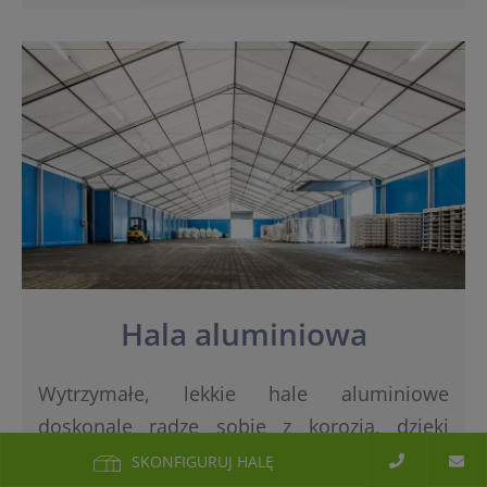
Hala aluminiowa
Wytrzymałe, lekkie hale aluminiowe
doskonale radzę sobie z korozją, dzięki
czemu służą naszym klientom przez wiele
SKONFIGURUJ HALĘ