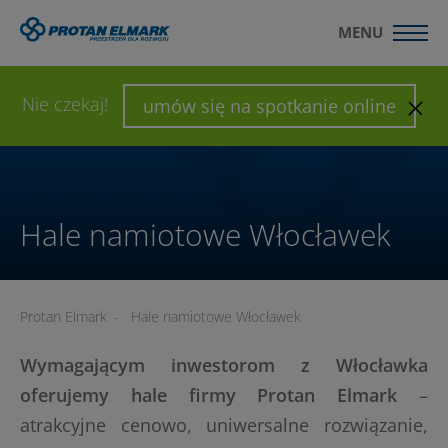
MENU
WYŚLIJ ZAPYTANIE
SKONFIGURUJ HALĘ
Nie czekaj!
umów się na spotkanie online
Hale namiotowe Włocławek
Protan Elmark
-
Hale namiotowe Włocławek
Wymagającym inwestorom z Włocławka
oferujemy hale firmy Protan Elmark
–
atrakcyjne cenowo, uniwersalne rozwiązanie,