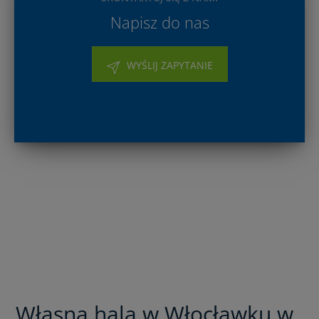
Napisz do nas
WYŚLIJ ZAPYTANIE
Własna hala w Włocławku w