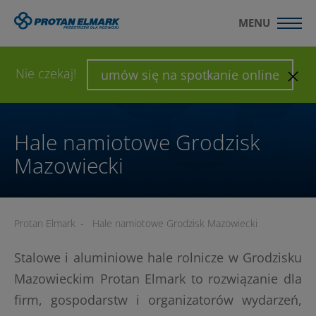
MENU
WYŚLIJ ZAPYTANIE
SKONFIGURUJ HALĘ
Nie czekaj!
umów się na spotkanie online
Hale namiotowe Grodzisk
Mazowiecki
Protan Elmark
-
Hale namiotowe Grodzisk Mazowiecki
Stalowe i aluminiowe hale rolnicze w Grodzisku
Mazowieckim Protan Elmark to rozwiązanie dla
firm, gospodarstw i organizatorów wydarzeń,