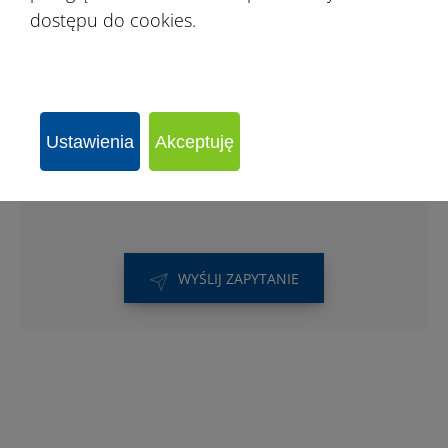
Hale sportowe w Grodzisku Mazowieckim
dostępu do cookies.
mogą osłaniać boiska, korty, strefy
treningowe oraz obiekty rekreacyjne.
Ustawienia
Akceptuję
WYŚLIJ ZAPYTANIE