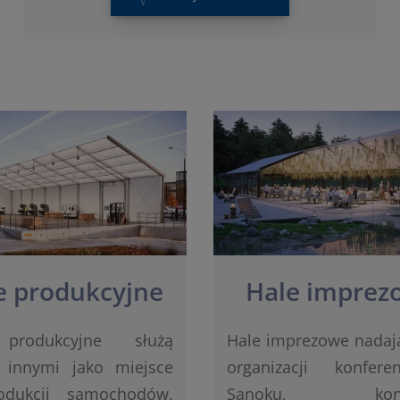
e produkcyjne
Hale imprez
produkcyjne służą
Hale imprezowe nadają
 innymi jako miejsce
organizacji konfer
odukcji samochodów,
Sanoku, konce