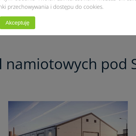
nki przechowywania i dostępu do cookies.
Akceptuję
al namiotowych pod