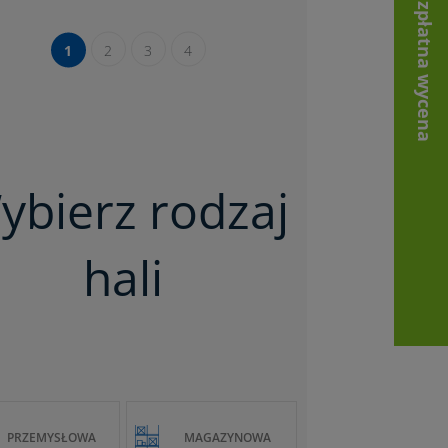
Bezpłatna wycena
1
2
3
4
ybierz rodzaj
hali
PRZEMYSŁOWA
MAGAZYNOWA