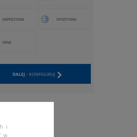
IMPREZOWA
SPORTOWA
INNA
DALEJ
- KONFIGURUJ
h i
ć w