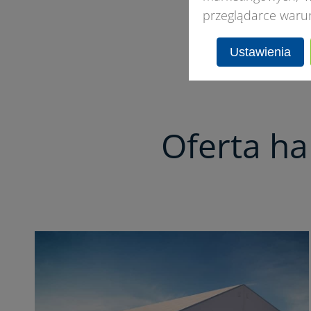
przeglądarce waru
Ustawienia
Oferta h