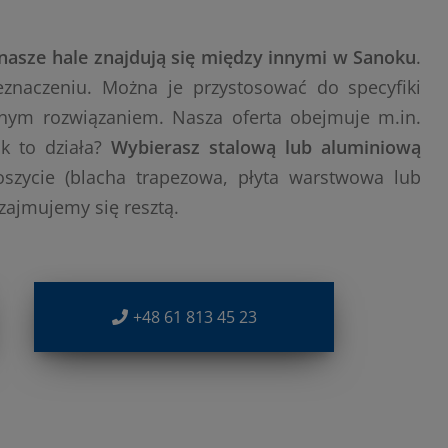
nasze hale znajdują się między innymi w Sanoku
.
naczeniu. Można je przystosować do specyfiki
rnym rozwiązaniem. Nasza oferta obejmuje m.in.
k to działa?
Wybierasz stalową lub aluminiową
szycie (blacha trapezowa, płyta warstwowa lub
zajmujemy się resztą.
+48 61 813 45 23