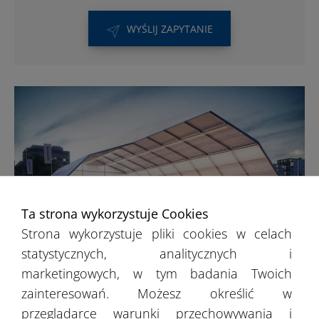
WYŚLIJ ZAPYTANIE
Ta strona wykorzystuje Cookies
Strona wykorzystuje pliki cookies w celach
statystycznych, analitycznych i
Hale sportowe
marketingowych, w tym badania Twoich
zainteresowań. Możesz określić w
przeglądarce warunki przechowywania i
Nasi klienci wykorzystują hale sportowe