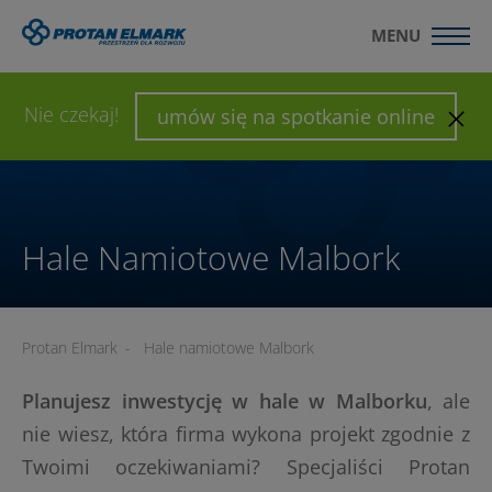
MENU
WYŚLIJ ZAPYTANIE
SKONFIGURUJ HALĘ
Nie czekaj!
umów się na spotkanie online
Hale Namiotowe Malbork
Protan Elmark
-
Hale namiotowe Malbork
Planujesz inwestycję w hale w Malborku
, ale
nie wiesz, która firma wykona projekt zgodnie z
Twoimi oczekiwaniami? Specjaliści Protan