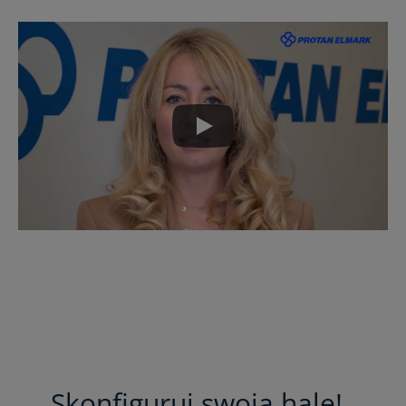
Skonfiguruj swoją halę!