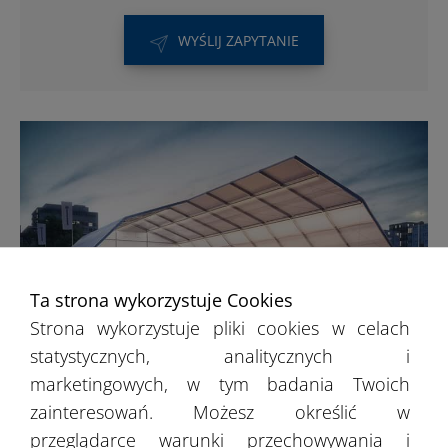
WYŚLIJ ZAPYTANIE
Ta strona wykorzystuje Cookies
Strona wykorzystuje pliki cookies w celach
statystycznych, analitycznych i
Hale sportowe
marketingowych, w tym badania Twoich
zainteresowań. Możesz określić w
przeglądarce warunki przechowywania i
Hale sportowe to propozycja dla firm