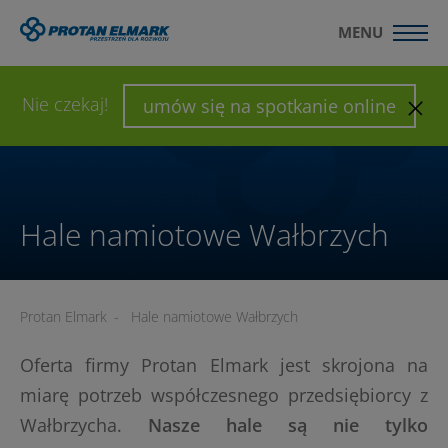
MENU
WYŚLIJ ZAPYTANIE
SKONFIGURUJ HALĘ
Nie czekaj!
umów się na spotkanie online
Hale namiotowe Wałbrzych
Protan Elmark
-
Hale namiotowe Wałbrzych
Oferta firmy Protan Elmark jest skrojona na
miarę potrzeb współczesnego przedsiębiorcy z
Wałbrzycha.
Nasze hale są nie tylko