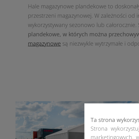
Hale magazynowe plandekowe to doskonały
przestrzeni magazynowej. W zależności od 
wykorzystywany sezonowo lub całorocznie.
plandekowe, w których można przechowyw
magazynowe
są niezwykle wytrzymałe i odp
Ta strona wykorzy
Strona wykorzystuj
marketingowych, w