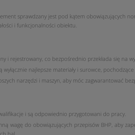
 element sprawdzany jest pod kątem obowiązujących n
ości i funkcjonalności obiektu.
ny i rejestrowany, co bezpośrednio przekłada się na wy
są wyłącznie najlepsze materiały i surowce, pochodząc
epszych narzędzi i maszyn, aby móc zagwarantować bez
lifikacje i są odpowiednio przygotowani do pracy.
ną wagę do obowiązujących przepisów BHP, aby zap
ch hal.