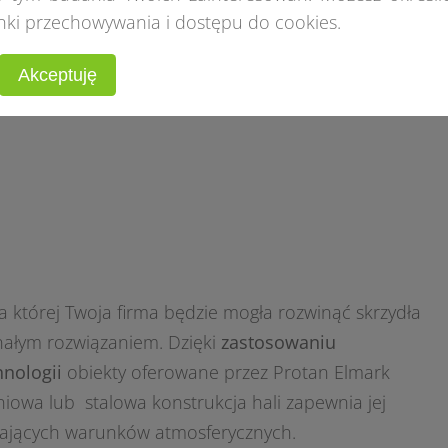
zwierząt hodowlanych. Wszystkim
rolnikom po
nki przechowywania i dostępu do cookies.
trwałe oraz bardzo funkcjonalne hale pland
Akceptuję
zamontujemy we wskazanym przez Ciebie miej
e
na której Twoja firma będzie mogła rozwinąć skrzydła
ałym rozwiązaniem. Dzięki
zastosowaniu
hnologii
obiekty oferowane przez Protan Elmark
niowa lub stalowa konstrukcja hali zapewnia jej
jających warunków atmosferycznych.