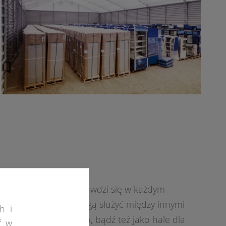
wiązaniem, które sprawdzi się w każdym
 potrzeb klienta mogą służyć między innymi
h i
ub sprzętu rolniczego, bądź też jako hale dla
ć w