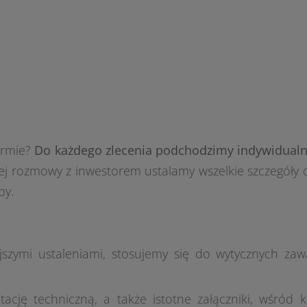
irmie?
Do każdego zlecenia podchodzimy indywidualn
zej rozmowy z inwestorem ustalamy wszelkie szczegóły
py.
ejszymi ustaleniami, stosujemy się do wytycznych z
cję techniczną, a także istotne załączniki, wśród k