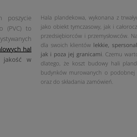
h poszycie
Hala plandekowa, wykonana z trwały
jako obiekt tymczasowy, jak i całoroc
o (PVC) to
przedsiębiorców i przemysłowców. Nas
zystywanych
dla swoich klientów
lekkie, sperson
alowych hal
jak i poza jej granicami
. Czemu wart
ą jakość w
dlatego, że koszt budowy hali plan
budynków murowanych o podobnej fu
oraz do składania zamówień.