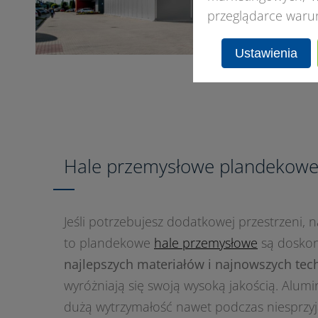
przeglądarce waru
Ustawienia
Hale przemysłowe plandekow
Jeśli potrzebujesz dodatkowej przestrzeni, 
to plandekowe
hale przemysłowe
są doskon
najlepszych materiałów i najnowszych tec
wyróżniają się swoją wysoką jakością. Alumi
dużą wytrzymałość nawet podczas niesprzy