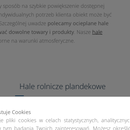
 sposób na szybkie powiększenie dostępnej
indywidualnych potrzeb klienta obiekt może być
 Szczególnej uwadze
polecamy ocieplane hale
ać dowolne towary i produkty
. Nasze
hale
orne na warunki atmosferyczne.
Hale rolnicze plandekowe
Plandekowe
hale rolnicze
są uniwersalnym roz
stuje Cookies
gospodarstwie. Dopasowane do indywidualnych
e pliki cookies w celach statystycznych, analitycznyc
jako obiekty do przechowywania zboża, słomy l
 tym badania Twoich zainteresowań. Możesz określi