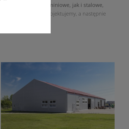
lecamy zarówno aluminiowe, jak i stalowe,
ekowe
. Z chęcią je zaprojektujemy, a następnie
scu.