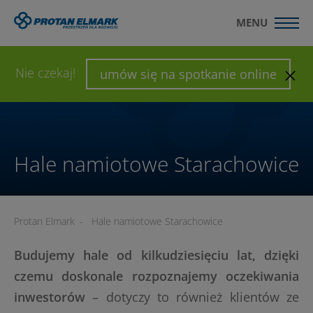
MENU
WYŚLIJ ZAPYTANIE
SKONFIGURUJ HALĘ
Nie czekaj!
umów się na spotkanie online
Hale namiotowe Starachowice
Protan Elmark
-
Hale namiotowe Starachowice
Budujemy hale od kilkudziesięciu lat, dzięki
czemu doskonale rozpoznajemy oczekiwania
inwestorów
– dotyczy to również klientów ze