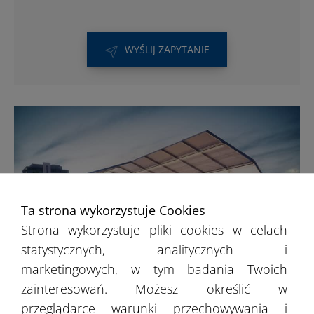
WYŚLIJ ZAPYTANIE
Ta strona wykorzystuje Cookies
Strona wykorzystuje pliki cookies w celach
statystycznych, analitycznych i
marketingowych, w tym badania Twoich
zainteresowań. Możesz określić w
Hale sportowe
przeglądarce warunki przechowywania i