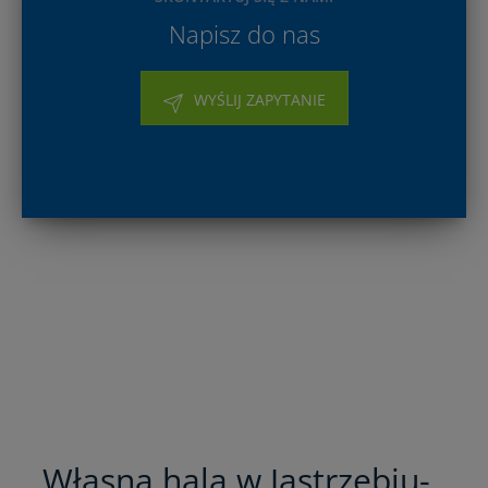
Napisz do nas
WYŚLIJ ZAPYTANIE
Własna hala w Jastrzębiu-