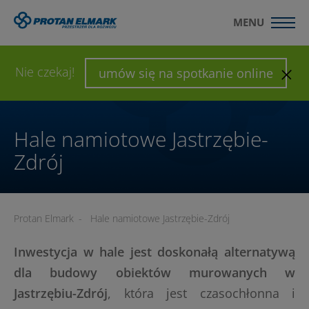
MENU
WYŚLIJ ZAPYTANIE
SKONFIGURUJ HALĘ
Nie czekaj!
umów się na spotkanie online
Hale namiotowe Jastrzębie-
Zdrój
Protan Elmark
-
Hale namiotowe Jastrzębie-Zdrój
Inwestycja w hale jest doskonałą alternatywą
dla budowy obiektów murowanych w
Jastrzębiu-Zdrój
, która jest czasochłonna i