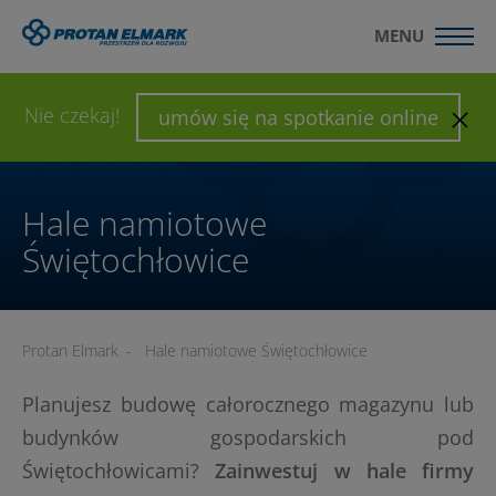
MENU
WYŚLIJ ZAPYTANIE
SKONFIGURUJ HALĘ
Nie czekaj!
umów się na spotkanie online
Hale namiotowe
Świętochłowice
Protan Elmark
-
Hale namiotowe Świętochłowice
Planujesz budowę całorocznego magazynu lub
budynków gospodarskich pod
Świętochłowicami?
Zainwestuj w hale firmy