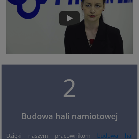
2
Budowa hali namiotowej
Dzięki naszym pracownikom
budowa hal