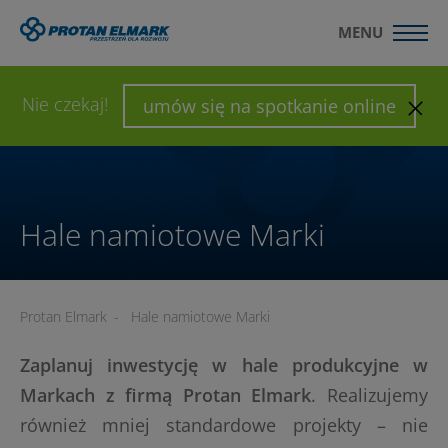
MENU
WYŚLIJ ZAPYTANIE
SKONFIGURUJ HALĘ
Nie czekaj!
umów się na spotkanie online
Hale namiotowe Marki
Protan Elmark
-
Hale namiotowe Marki
Zaplanuj inwestycję w hale produkcyjne w
Markach z firmą Protan Elmark
. Realizujemy
również mniej standardowe projekty – nie