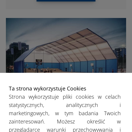
Ta strona wykorzystuje Cookies
Hale sportowe
Strona wykorzystuje pliki cookies w celach
statystycznych, analitycznych i
marketingowych, w tym badania Twoich
Inwestycja w hale sportowe to świetne
zainteresowań. Możesz określić w
rozwiązanie m.in. dla sezonowych
przeglądarce warunki przechowywania i
projektów, do których należą zimowe