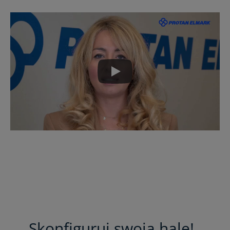
Skonfiguruj swoją halę!