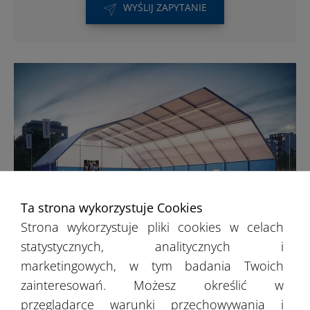
WYŚLIJ ZAPYTANIE
Ta strona wykorzystuje Cookies
Strona wykorzystuje pliki cookies w celach
Hale sportowe
statystycznych, analitycznych i
marketingowych, w tym badania Twoich
zainteresowań. Możesz określić w
Do przygotowania zadaszonej imprezy lub
przeglądarce warunki przechowywania i
obiektu sportowego, przydatne mogą być