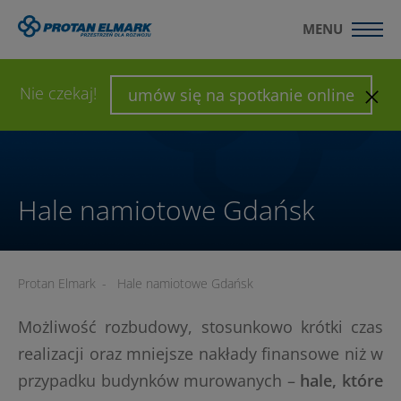
MENU
WYŚLIJ ZAPYTANIE
SKONFIGURUJ HALĘ
Nie czekaj!
umów się na spotkanie online
Hale namiotowe Gdańsk
Protan Elmark
-
Hale namiotowe Gdańsk
Możliwość rozbudowy, stosunkowo krótki czas
realizacji oraz mniejsze nakłady finansowe niż w
przypadku budynków murowanych –
hale, które