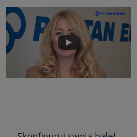
Skonfiguruj swoją halę!