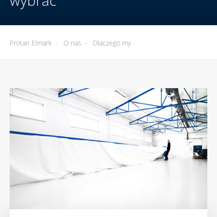
wybrać
Protan Elmark
-
O nas
-
Dlaczego my