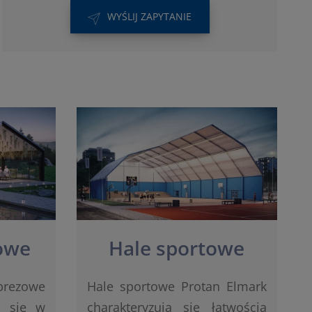
WYŚLIJ ZAPYTANIE
owe
Hale sportowe
prezowe
Hale sportowe Protan Elmark
ą się w
charakteryzują się łatwością