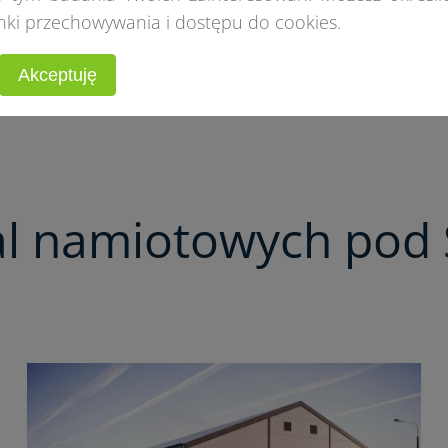
nki przechowywania i dostępu do cookies.
Akceptuję
al namiotowych pod 