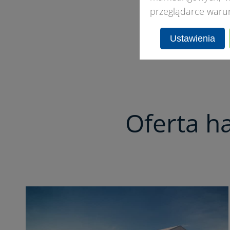
przeglądarce waru
Ustawienia
Oferta h