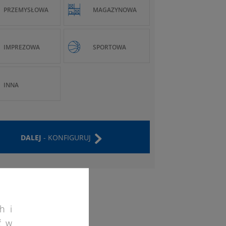
PRZEMYSŁOWA
MAGAZYNOWA
IMPREZOWA
SPORTOWA
INNA
DALEJ
- KONFIGURUJ
h i
ć w