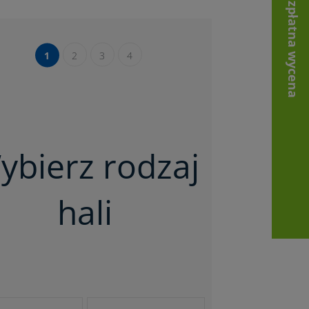
Bezpłatna wycena
1
2
3
4
ybierz rodzaj
hali