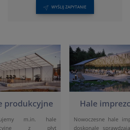
WYŚLIJ ZAPYTANIE
e produkcyjne
Hale imprez
kujemy m.in. hale
Nowoczesne hale im
ukcyjne z płyt
doskonale sprawdzaj