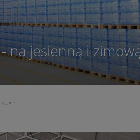
 - na jesienną i zimow
ą pogodę