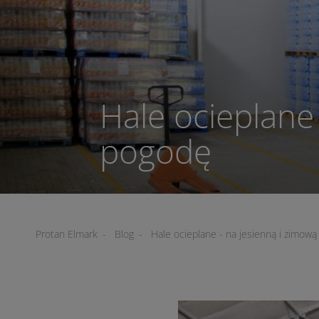
Hale ocieplane
pogodę
Protan Elmark
-
Blog
-
Hale ocieplane - na jesienną i zimow