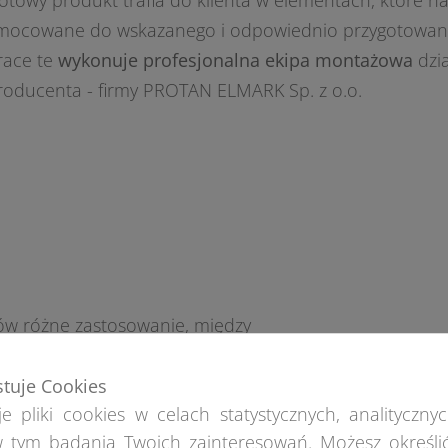
otowy produkt trafia do klienta w elementach, które n
 mocowane do wskazanego i odpowiednio przygotowan
race te
wykonuje profesjonalna ekipa montażowa
dzia
roducenta - firmy PROTAN ELMARK Sp. z o.o.
tów różne zastosowanie, między
stuje Cookies
e pliki cookies w celach statystycznych, analitycznyc
 tym badania Twoich zainteresowań. Możesz określi