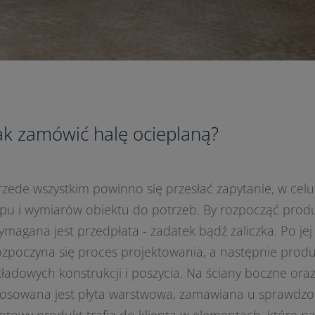
ak zamówić halę ocieplaną?
rzede wszystkim powinno się przesłać zapytanie, w ce
ypu i wymiarów obiektu do potrzeb. By rozpocząć produ
ymagana jest przedpłata - zadatek bądź zaliczka. Po jej
ozpoczyna się proces projektowania, a następnie prod
kładowych konstrukcji i poszycia. Na ściany boczne oraz
tosowana jest płyta warstwowa, zamawiana u sprawdz