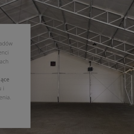
padów
enci
lach
jące
 i
enia.