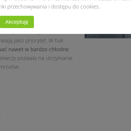
nki przechowywania i dostępu do cookies.
Akceptuję
. Wszystko zależy od potrzeb
wiają jako priorytet. W hali
ać nawet w bardzo chłodne
zewczy pozwala na utrzymanie
 mrozów.
h