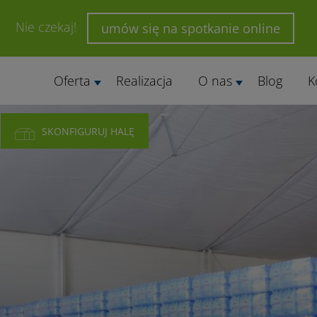
Nie czekaj!
umów się na spotkanie online
Oferta
Realizacja
O nas
Blog
K
SKONFIGURUJ HALĘ