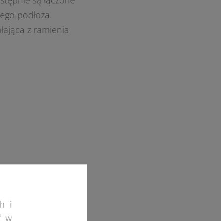
astępnie są łączone
ego podłoża.
łająca z ramienia
h i
ć w