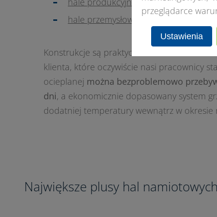
hale produkcyjne
przeglądarce waru
hale przemysłowe
Ustawienia
Konstrukcje są praktyczne w wielu branżach
klienta, które oczywiście nasi pracownicy sta
ocieplanej
można bezproblemowo przebyw
dni
, a ekonomicznie dopasowany system gr
dodatniej temperatury wewnątrz w okresie
Największe plusy hal namiotowyc