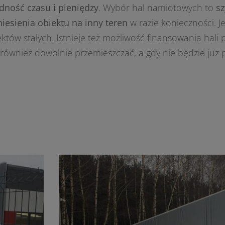
dność czasu i pieniędzy
. Wybór hal namiotowych to
sz
iesienia obiektu na inny teren
w razie konieczności. Je
któw stałych. Istnieje też możliwość finansowania hali 
 również dowolnie przemieszczać, a gdy nie będzie już 