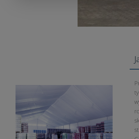
J
P
t
w
r
s
s