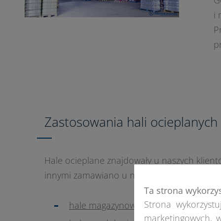
G
i
P
p
Zastosowania hali ocieplanych
Hale ocieplane znajdowały u naszych klien
innymi zamawiano u nas:
Ta strona wykorzy
Strona wykorzystuj
hale magazynowe
marketingowych, w