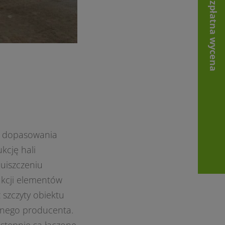
Bezpłatna wycena
lu dopasowania
kcję hali
 uiszczeniu
ukcji elementów
 szczyty obiektu
onego producenta.