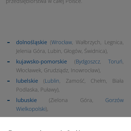
przedsiębiorstwa w całej Polsce.
dolnośląskie
(
Wrocław
, Wałbrzych, Legnica,
Jelenia Góra, Lubin, Głogów, Świdnica),
kujawsko-pomorskie
(
Bydgoszcz
,
Toruń
,
Włocławek, Grudziądz, Inowrocław),
lubelskie
(
Lublin
, Zamość, Chełm, Biała
Podlaska, Puławy),
lubuskie
(Zielona Góra,
Gorzów
Wielkopolski
),
łódzkie
(
Łódź
, Piotrków Trybunalski,
Pabianice, Tomaszów Mazowiecki,