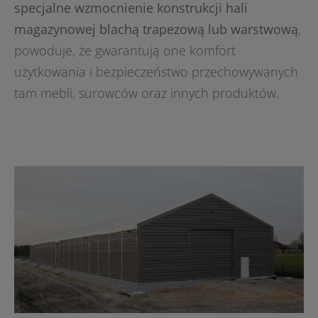
specjalne wzmocnienie konstrukcji hali
magazynowej blachą trapezową lub warstwową
,
powoduje, że gwarantują one komfort
użytkowania i bezpieczeństwo przechowywanych
tam mebli, surowców oraz innych produktów.