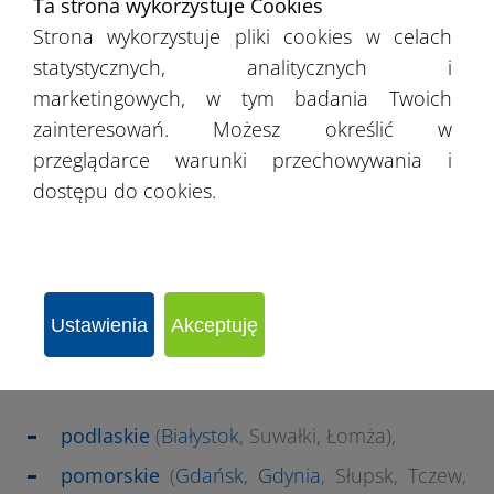
Ta strona wykorzystuje Cookies
Bełchatów, Zgierz, Skierniewice,
Radomsko
),
Strona wykorzystuje pliki cookies w celach
małopolskie
(
Kraków
, Tarnów, Nowy Sącz,
statystycznych, analitycznych i
Kalwaria Zebrzydowska
),
marketingowych, w tym badania Twoich
zainteresowań. Możesz określić w
mazowieckie
(
Warszawa
,
Radom
,
Płock
,
przeglądarce warunki przechowywania i
Siedlce
, Pruszków, Legionowo, Ostrołęka,
dostępu do cookies.
Piaseczno, Otwock),
opolskie
(Opole, Kędzierzyn-Koźle,
Trzebinia
),
podkarpackie
(
Rzeszów
, Stalowa Wola,
Przemyśl, Mielec, Tarnobrzeg, Krosno,
Ustawienia
Akceptuję
Dębica),
podlaskie
(
Białystok
, Suwałki, Łomża),
pomorskie
(
Gdańsk
,
Gdynia
, Słupsk, Tczew,