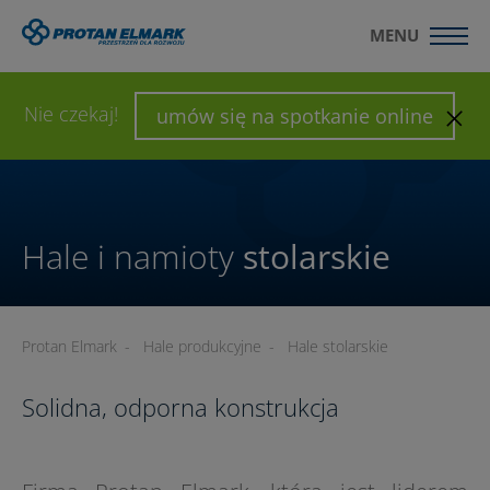
MENU
WYŚLIJ ZAPYTANIE
SKONFIGURUJ HALĘ
Nie czekaj!
umów się na spotkanie online
Hale i namioty
stolarskie
Protan Elmark
-
Hale produkcyjne
-
Hale stolarskie
Solidna, odporna konstrukcja