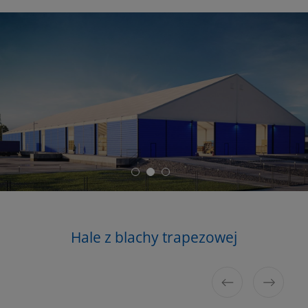
Hale
Hale z blachy trapezowej
Hale plandekowe
z płyty warstwowej