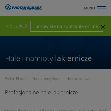
MENU
WYŚLIJ ZAPYTANIE
SKONFIGURUJ HALĘ
Nie czekaj!
umów się na spotkanie online
Hale i namioty
lakiernicze
Protan Elmark
-
Hale przemysłowe
-
Hale lakiernicze
Profesjonalne hale lakiernicze