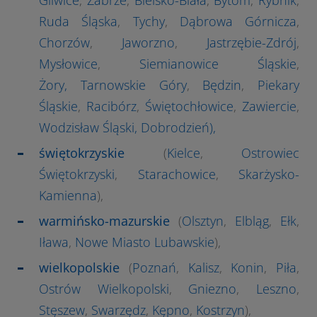
Ruda Śląska
,
Tychy
,
Dąbrowa Górnicza
,
Chorzów
,
Jaworzno
,
Jastrzębie-Zdrój
,
Mysłowice
,
Siemianowice Śląskie
,
Żory,
Tarnowskie Góry
,
Będzin
,
Piekary
Śląskie
,
Racibórz
,
Świętochłowice
,
Zawiercie
,
Wodzisław Śląski
,
Dobrodzień
),
świętokrzyskie
(
Kielce
,
Ostrowiec
Świętokrzyski
,
Starachowice
,
Skarżysko-
Kamienna
),
warmińsko-mazurskie
(
Olsztyn
,
Elbląg
,
Ełk
,
Iława
,
Nowe Miasto Lubawskie
),
wielkopolskie
(
Poznań
,
Kalisz
,
Konin
,
Piła
,
Ostrów Wielkopolski
,
Gniezno
,
Leszno
,
Stęszew
,
Swarzędz
,
Kępno
,
Kostrzyn
),