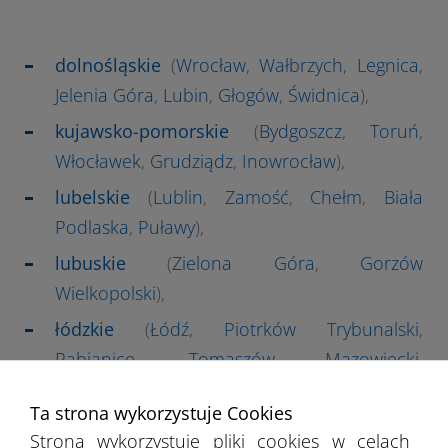
dolnośląskie
(
Wrocław
,
Wałbrzych
,
Legnica
,
Jelenia Góra
,
Lubin
,
Głogów
,
Świdnica
),
kujawsko-pomorskie
(
Bydgoszcz
,
Toruń
,
Włocławek
,
Grudziądz
,
Inowrocław
),
lubelskie
(
Lublin
,
Zamość
,
Chełm
,
Biała
Podlaska
,
Puławy
),
lubuskie
(
Zielona Góra
,
Gorzów
Wielkopolski
),
łódzkie
(
Łódź
,
Piotrków Trybunalski
,
Pabianice
,
Tomaszów Mazowiecki
,
Bełchatów
,
Zgierz
,
Skierniewice
,
Radomsko
),
Ta strona wykorzystuje Cookies
małopolskie
(
Kraków
,
Tarnów
,
Nowy Sącz
,
Strona wykorzystuje pliki cookies w celach