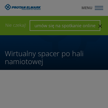
MENU
WYŚLIJ ZAPYTANIE
SKONFIGURUJ HALĘ
Nie czekaj!
umów się na spotkanie online
Wirtualny spacer po hali
namiotowej