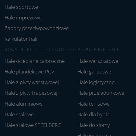
Hale sportowe
Hale imprezowe
Zapory przeciwpowodziowe
Kalkulator hali
KONSTRUKCJE I TECHNOLOGIE
POPULARNE HALE
Hale ocieplane całoroczne
Hale warsztatowe
Hale plandekowe PCV
Hale garażowe
Hale z płyty warstwowej
Hale logistyczne
Hale z płyty trapezowej
Hale przeładunkowe
Hale aluminiowe
Hale tenisowe
Hale stalowe
Hale dla bydła
Hale stalowe STEELBERG
Hale do słomy
Hale wojskowe