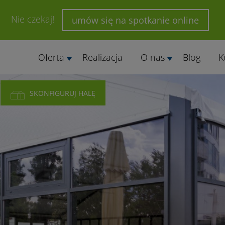
Nie czekaj!
umów się na spotkanie online
Oferta
Realizacja
O nas
Blog
K
SKONFIGURUJ HALĘ