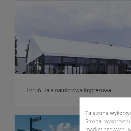
Toruń Hala namiotowa imprezowa
Ta strona wykorzy
Strona wykorzystuj
marketingowych, w