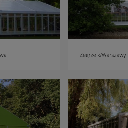
owa
Zegrze k/Warszawy