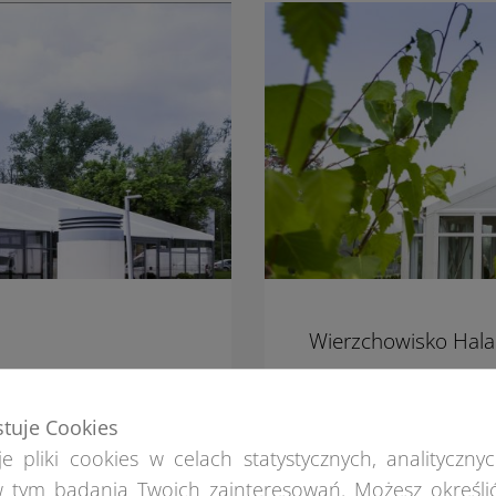
Wierzchowisko Hal
stuje Cookies
e pliki cookies w celach statystycznych, analitycznyc
 tym badania Twoich zainteresowań. Możesz określi