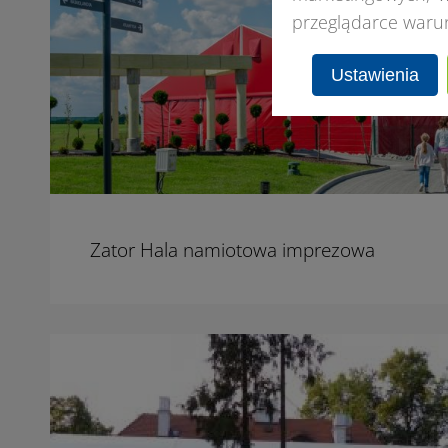
przeglądarce waru
Ustawienia
Zator Hala namiotowa imprezowa