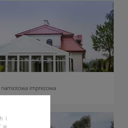
a namiotowa imprezowa
h i
ć w