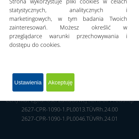
Strona wykorzystuje pliki cookies w celach
Sygnalistów
statystycznych, analitycznych i
marketingowych, w tym badania Twoich
zainteresowań. Możesz określić w
przeglądarce warunki przechowywania i
dostępu do cookies.
Ustawienia
Akceptuję
Certyfikat Zgodności Zakładowej Kontroli Produkcji
2627-CPR-1090-1.PL0013.TÜVRh.24.00
2627-CPR-1090-1.PL0046.TÜVRh.24.01