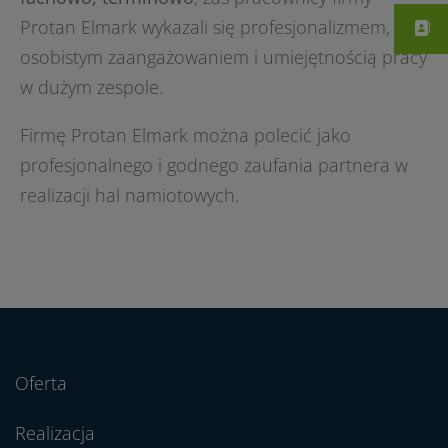
Protan Elmark wykazali się profesjonalizmem,
osobistym zaangażowaniem i umiejętnością pracy
w dużym zespole.
Firmę Protan Elmark można polecić jako
profesjonalnego i godnego zaufania partnera w
realizacji hal namiotowych.
Oferta
Realizacja