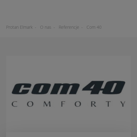
Protan Elmark
-
O nas
-
Referencje
-
Com 40