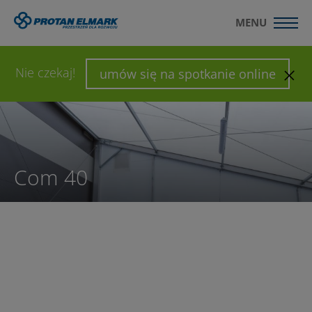
MENU
WYŚLIJ ZAPYTANIE
SKONFIGURUJ HALĘ
Nie czekaj!
umów się na spotkanie online
Com 40