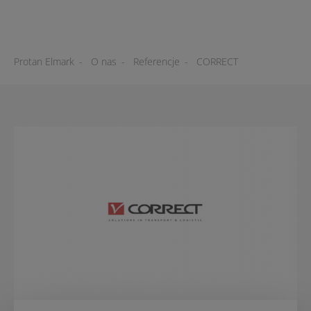
Protan Elmark
-
O nas
-
Referencje
-
CORRECT