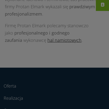
firmy Protan Elmark wykazali się
prawdziwym
profesjonalizmem
.
Firmę Protan Elmark polecamy stanowczo
jako
profesjonalnego i godnego
zaufania
wykonawcę
hal namiotowych
.
Oferta
Realizacja