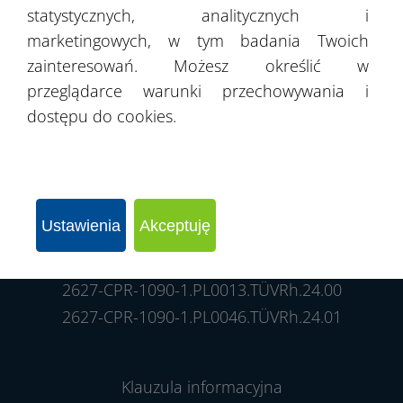
statystycznych, analitycznych i
marketingowych, w tym badania Twoich
zainteresowań. Możesz określić w
przeglądarce warunki przechowywania i
dostępu do cookies.
Ustawienia
Akceptuję
Certyfikat Zgodności Zakładowej Kontroli Produkcji
2627-CPR-1090-1.PL0013.TÜVRh.24.00
2627-CPR-1090-1.PL0046.TÜVRh.24.01
Klauzula informacyjna