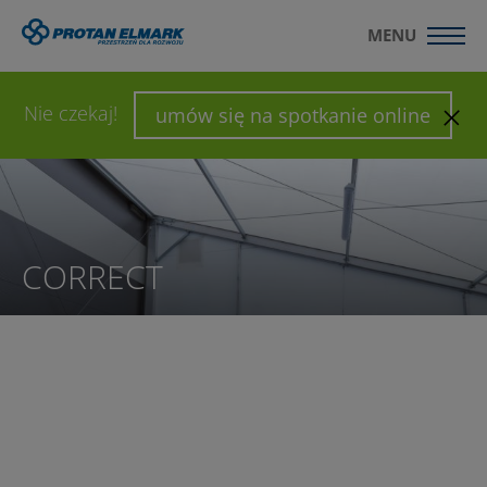
MENU
WYŚLIJ ZAPYTANIE
SKONFIGURUJ HALĘ
Nie czekaj!
umów się na spotkanie online
CORRECT