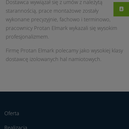
Dostawca wywiązał się z umów z należytą
starannością, prace montażowe zostały
wykonane precyzyjnie, fachowo i terminowo,
pracownicy Protan Elmark wykazali się wysokim
profesjonalizmem.
Firmę Protan Elmark polecamy jako wysokiej klasy
dostawcę izolowanych hal namiotowych.
Oferta
Realizacja