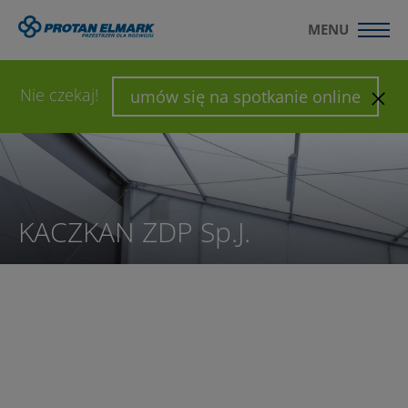
MENU
WYŚLIJ ZAPYTANIE
SKONFIGURUJ HALĘ
Nie czekaj!
umów się na spotkanie online
KACZKAN ZDP Sp.J.