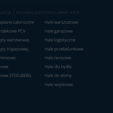
UKCJE I TECHNOLOGIE
POPULARNE HALE
ieplane całoroczne
Hale warsztatowe
andekowe PCV
Hale garażowe
łyty warstwowej
Hale logistyczne
łyty trapezowej
Hale przeładunkowe
uminiowe
Hale tenisowe
alowe
Hale dla bydła
alowe STEELBERG
Hale do słomy
Hale wojskowe