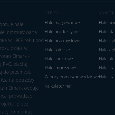
OFERTA
KONSTR
Hale magazynowe
Hale oc
ontuje hale
Hale produkcyjne
Hale pl
aniej niż murowaną
stała w 1989 roku pod
Hale przemysłowe
Hale z p
roku działa w
Hale rolnicze
Hale z p
rotan Elmark -
Hale sportowe
Hale al
ą PVC, blachą
Hale imprezowe
Hale st
ją do przemysłu,
Zapory przeciwpowodziowe
Hale st
także na potrzeby
Kalkulator hali
rotan Elmark oddaje
nicą, prowadząc
ojektu, przez
dzie, po montaż