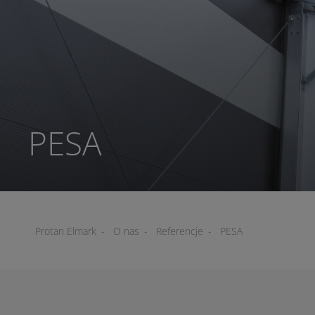
PESA
Protan Elmark
-
O nas
-
Referencje
-
PESA