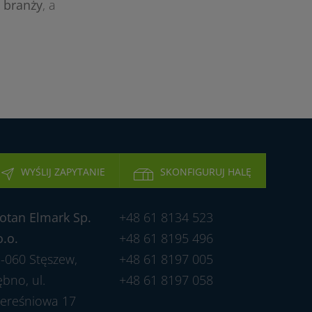
 branży
, a
WYŚLIJ ZAPYTANIE
SKONFIGURUJ HALĘ
otan Elmark Sp.
+48 61 8134 523
o.o.
+48 61 8195 496
-060 Stęszew,
+48 61 8197 005
bno, ul.
+48 61 8197 058
ereśniowa 17