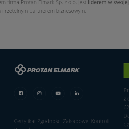
 firma Protan Elmark Sp. z o.o. jest
liderem w swojej
m i rzetelnym partnerem biznesowym.
Pr
z 
62
Dę
Certyfikat Zgodności Zakładowej Kontroli
Cz