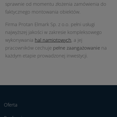
sprawnie od momentu złożenia zamówienia do
faktycznego montowania obiektów.
Firma Protan Elmark Sp. z o.o. pełni usługi
najwyższej jakości w zakresie kompleksowego
wykonywania
hal namiotowych
, a jej
pracowników cechuje
pełne zaangażowanie
na
każdym etapie prowadzonej inwestycji.
Oferta