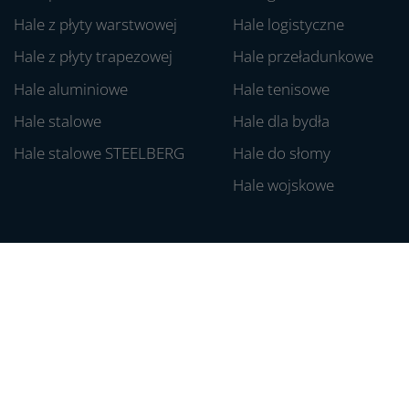
Hale z płyty warstwowej
Hale logistyczne
Hale z płyty trapezowej
Hale przeładunkowe
Hale aluminiowe
Hale tenisowe
Hale stalowe
Hale dla bydła
Hale stalowe STEELBERG
Hale do słomy
Hale wojskowe