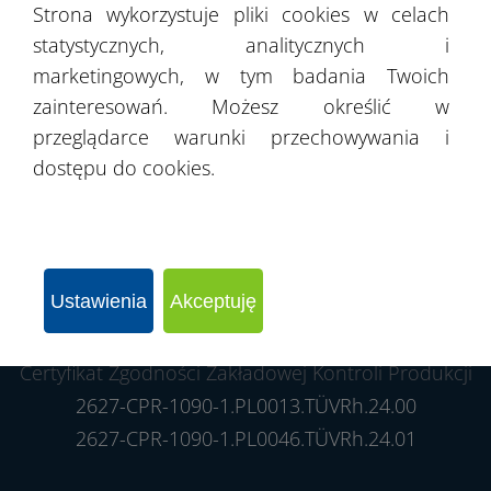
Zgłaszanie nieprawidłowości / Kanał dla
Strona wykorzystuje pliki cookies w celach
Sygnalistów
statystycznych, analitycznych i
marketingowych, w tym badania Twoich
zainteresowań. Możesz określić w
przeglądarce warunki przechowywania i
dostępu do cookies.
Ustawienia
Akceptuję
Certyfikat Zgodności Zakładowej Kontroli Produkcji
2627-CPR-1090-1.PL0013.TÜVRh.24.00
2627-CPR-1090-1.PL0046.TÜVRh.24.01