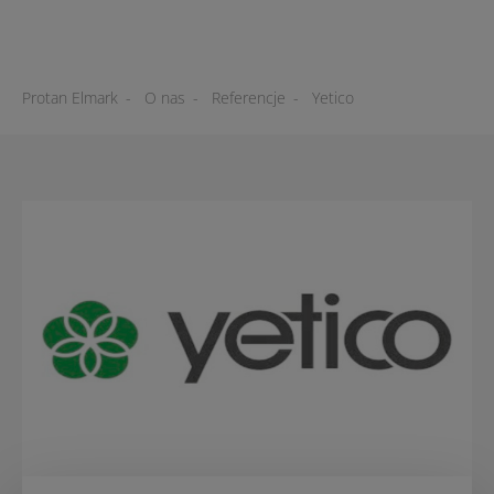
Protan Elmark
-
O nas
-
Referencje
-
Yetico