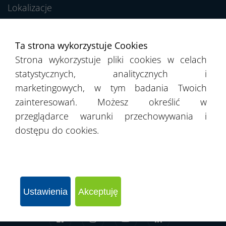
Lokalizacje
Zastosowania
Ta strona wykorzystuje Cookies
Ochrona danych osobowych
Strona wykorzystuje pliki cookies w celach
statystycznych, analitycznych i
Regulamin Newslettera
marketingowych, w tym badania Twoich
zainteresowań. Możesz określić w
Zgłaszanie nieprawidłowości / Kanał dla
przeglądarce warunki przechowywania i
Sygnalistów
dostępu do cookies.
Ustawienia
Akceptuję