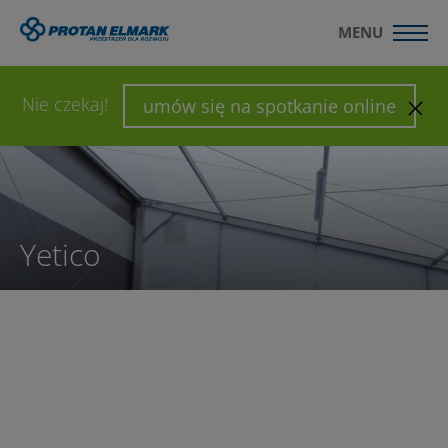
MENU
WYŚLIJ ZAPYTANIE
SKONFIGURUJ HALĘ
Nie czekaj!
umów się na spotkanie online
Yetico