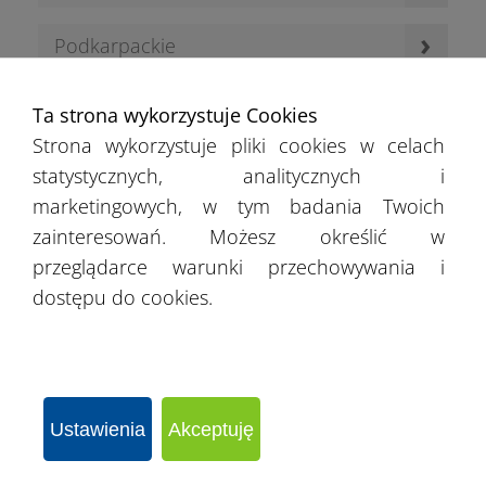
›
Podkarpackie
›
Podlaskie
Ta strona wykorzystuje Cookies
Strona wykorzystuje pliki cookies w celach
›
Pomorskie
statystycznych, analitycznych i
marketingowych, w tym badania Twoich
›
Śląskie
zainteresowań. Możesz określić w
przeglądarce warunki przechowywania i
›
Świętokrzyskie
dostępu do cookies.
›
Warmińsko-mazurskie
›
Wielkopolskie
Ustawienia
Akceptuję
›
Zachodniopomorskie