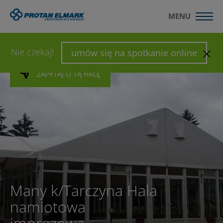
MENU
WYŚLIJ ZAPYTANIE
SKONFIGURUJ HALĘ
Nie czekaj!
umów się na spotkanie online
ZAPYTAJ O TĄ HALĘ
ZAPYTAJ O TĄ HALĘ
ZAPYTAJ O TĄ HALĘ
Many k/Tarczyna Hala
namiotowa