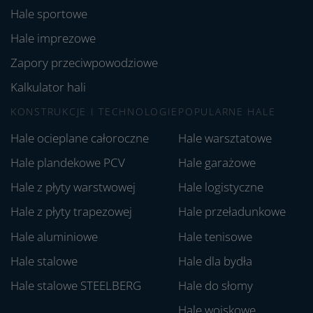
Hale sportowe
Hale imprezowe
Zapory przeciwpowodziowe
Kalkulator hali
KONSTRUKCJE I TECHNOLOGIE
POPULARNE HALE
Hale ocieplane całoroczne
Hale warsztatowe
Hale plandekowe PCV
Hale garażowe
Hale z płyty warstwowej
Hale logistyczne
Hale z płyty trapezowej
Hale przeładunkowe
Hale aluminiowe
Hale tenisowe
Hale stalowe
Hale dla bydła
Hale stalowe STEELBERG
Hale do słomy
Hale wojskowe