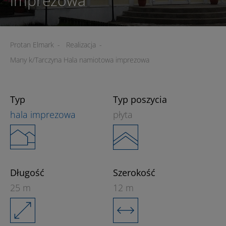
imprezowa
Protan Elmark
-
Realizacja
-
Many k/Tarczyna Hala namiotowa imprezowa
Typ
Typ poszycia
hala imprezowa
płyta
Długość
Szerokość
25 m
12 m