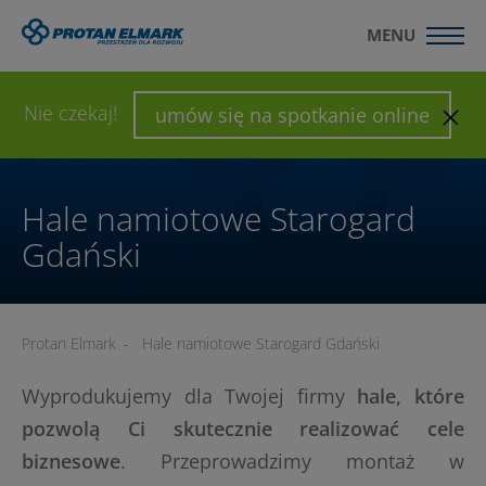
MENU
WYŚLIJ ZAPYTANIE
SKONFIGURUJ HALĘ
Nie czekaj!
umów się na spotkanie online
Hale namiotowe Starogard
Gdański
Protan Elmark
-
Hale namiotowe Starogard Gdański
Wyprodukujemy dla Twojej firmy
hale, które
pozwolą Ci skutecznie realizować cele
biznesowe
. Przeprowadzimy montaż w