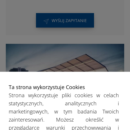
WYŚLIJ ZAPYTANIE
Ta strona wykorzystuje Cookies
Strona wykorzystuje pliki cookies w celach
statystycznych, analitycznych i
marketingowych, w tym badania Twoich
zainteresowań. Możesz określić w
Hale sportowe
przeglądarce warunki przechowywania i