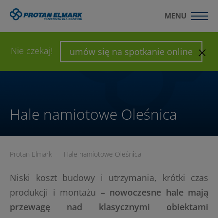
MENU
WYŚLIJ ZAPYTANIE
SKONFIGURUJ HALĘ
Nie czekaj!
umów się na spotkanie online
Hale namiotowe Oleśnica
Protan Elmark
-
Hale namiotowe Oleśnica
Niski koszt budowy i utrzymania, krótki czas
produkcji i montażu –
nowoczesne hale mają
przewagę nad klasycznymi obiektami