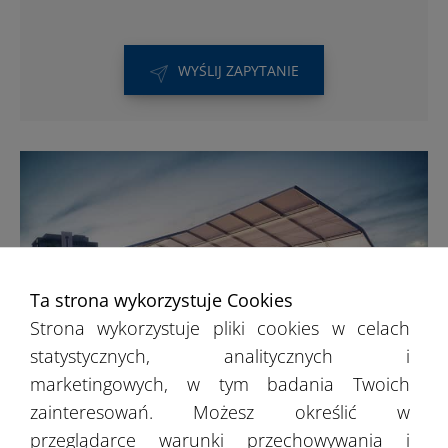
WYŚLIJ ZAPYTANIE
Ta strona wykorzystuje Cookies
Strona wykorzystuje pliki cookies w celach
statystycznych, analitycznych i
marketingowych, w tym badania Twoich
zainteresowań. Możesz określić w
Hale sportowe
przeglądarce warunki przechowywania i