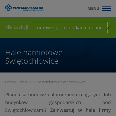
MENU
WYŚLIJ ZAPYTANIE
SKONFIGURUJ HALĘ
Nie czekaj!
umów się na spotkanie online
Hale namiotowe
Świętochłowice
Protan Elmark
-
Hale namiotowe Świętochłowice
Planujesz budowę całorocznego magazynu lub
budynków gospodarskich pod
Świętochłowicami?
Zainwestuj w hale firmy