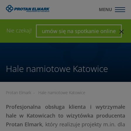
MENU
WYŚLIJ ZAPYTANIE
SKONFIGURUJ HALĘ
Nie czekaj!
umów się na spotkanie online
Hale namiotowe Katowice
Protan Elmark
-
Hale namiotowe Katowice
Profesjonalna obsługa klienta i wytrzymałe
hale w Katowicach to wizytówka producenta
Protan Elmark
, który realizuje projekty m.in. dla