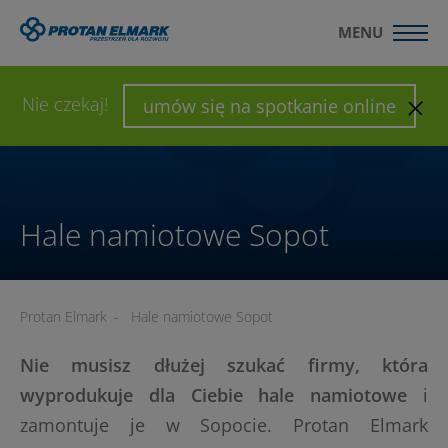
MENU
WYŚLIJ ZAPYTANIE
SKONFIGURUJ HALĘ
Nie czekaj!
umów się na spotkanie online
Hale namiotowe Sopot
Protan Elmark
-
Hale namiotowe Sopot
Nie musisz dłużej szukać firmy, która
wyprodukuje dla Ciebie hale namiotowe
i
zamontuje je w Sopocie. Protan Elmark