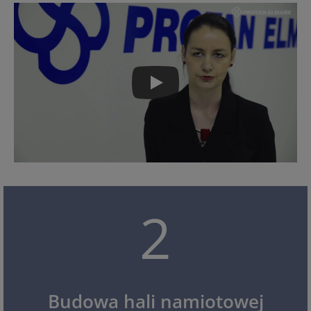
2
Budowa hali namiotowej