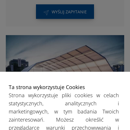
WYŚLIJ ZAPYTANIE
Ta strona wykorzystuje Cookies
Strona wykorzystuje pliki cookies w celach
statystycznych, analitycznych i
Hale sportowe
marketingowych, w tym badania Twoich
zainteresowań. Możesz określić w
przeglądarce warunki przechowywania i
Hale sportowe znajdują zastosowanie m.in.