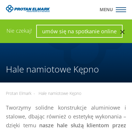
MENU
WYŚLIJ ZAPYTANIE
SKONFIGURUJ HALĘ
Nie czekaj!
umów się na spotkanie online
Hale namiotowe Kępno
Protan Elmark
-
Hale namiotowe Kępno
Tworzymy solidne konstrukcje aluminiowe i
stalowe, dbając również o estetykę wykonania –
dzięki temu
nasze hale służą klientom przez