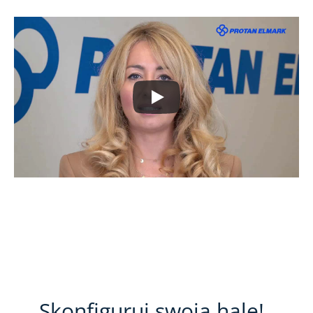
Skonfiguruj swoją halę!