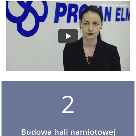
2
Budowa hali namiotowej