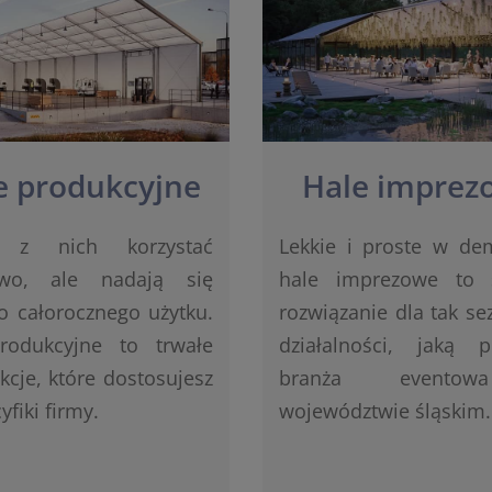
e produkcyjne
Hale imprez
 z nich korzystać
Lekkie i proste w de
owo, ale nadają się
hale imprezowe to 
o całorocznego użytku.
rozwiązanie dla tak s
rodukcyjne to trwałe
działalności, jaką p
kcje, które dostosujesz
branża event
yfiki firmy.
województwie śląskim.