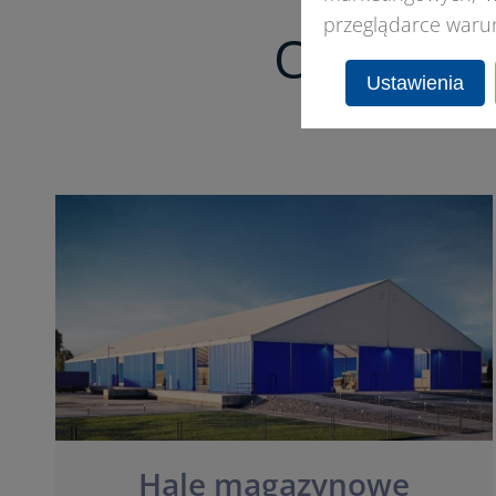
przeglądarce waru
Oferta h
Ustawienia
Hale magazynowe