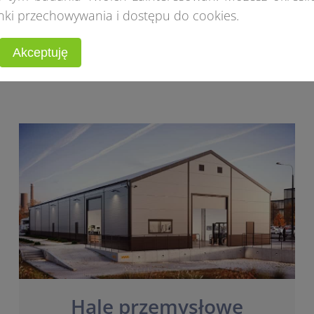
nki przechowywania i dostępu do cookies.
al namiotowych dla 
Akceptuję
Hale przemysłowe