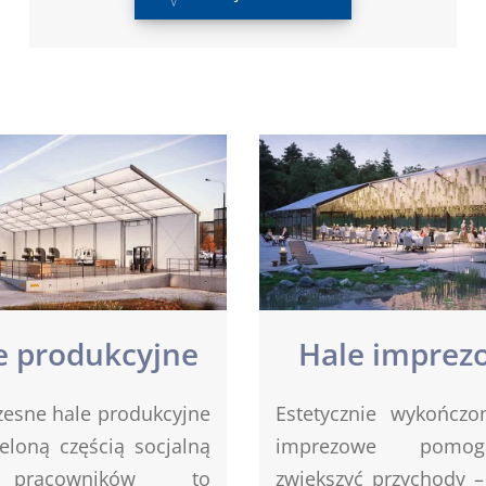
e produkcyjne
Hale imprez
esne hale produkcyjne
Estetycznie wykończo
eloną częścią socjalną
imprezowe pomo
pracowników to
zwiększyć przychody –