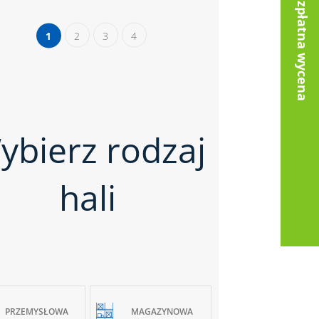
Bezpłatna wycena
1
2
3
4
ybierz rodzaj
hali
PRZEMYSŁOWA
MAGAZYNOWA