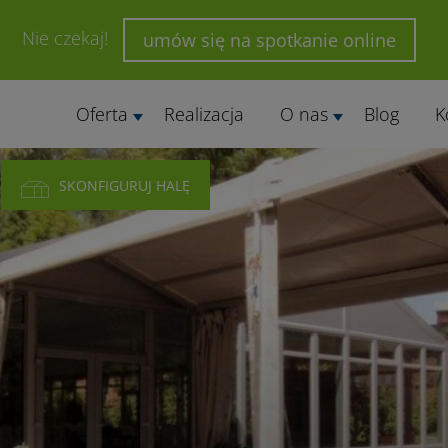
Nie czekaj!
umów się na spotkanie online
Oferta
Realizacja
O nas
Blog
K
SKONFIGURUJ HALĘ