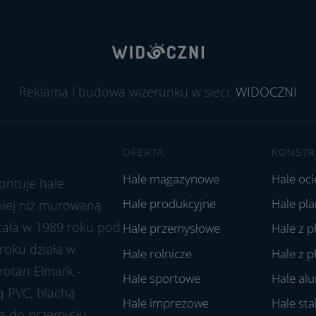
Reklama i budowa wizerunku w sieci:
WIDOCZNI
OFERTA
KONSTR
Hale magazynowe
Hale oc
ontuje hale
Hale produkcyjne
Hale pl
aniej niż murowaną
stała w 1989 roku pod
Hale przemysłowe
Hale z p
roku działa w
Hale rolnicze
Hale z p
rotan Elmark -
Hale sportowe
Hale al
ą PVC, blachą
Hale imprezowe
Hale st
ją do przemysłu,