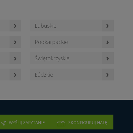
›
›
Lubuskie
›
›
Podkarpackie
›
›
Świętokrzyskie
›
›
Łódzkie
WYŚLIJ ZAPYTANIE
SKONFIGURUJ HALĘ