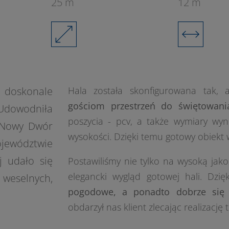
25 m
12 m
 doskonale
Hala została skonfigurowana tak,
gościom przestrzeń do świętowan
 Udowodniła
poszycia - pcv, a także wymiary wy
 Nowy Dwór
wysokości. Dzięki temu gotowy obiekt w
ewództwie
j udało się
Postawiliśmy nie tylko na wysoką jak
elegancki wygląd gotowej hali. Dzi
 weselnych,
pogodowe, a ponadto dobrze się 
obdarzył nas klient zlecając realizację 