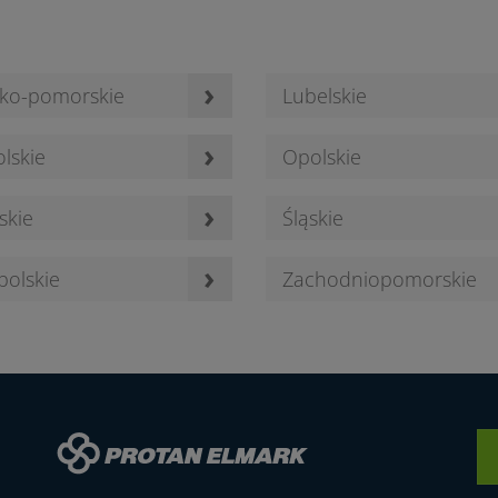
›
ko-pomorskie
Lubelskie
›
lskie
Opolskie
›
skie
Śląskie
›
polskie
Zachodniopomorskie