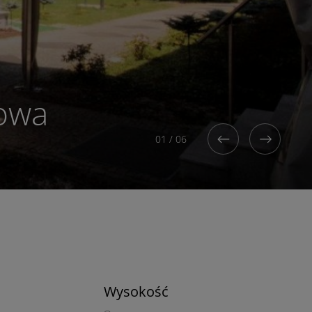
owa
01
/
06
Wysokość