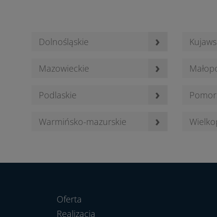
›
Dolnośląskie
Kujaws
›
Mazowieckie
Małopo
›
Podlaskie
Pomor
›
Warmińsko-mazurskie
Wielko
Oferta
Realizacja