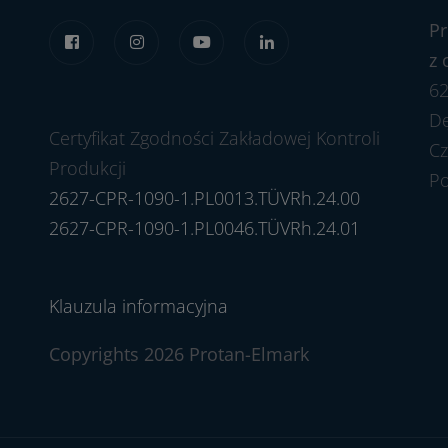
Pr
z 
62
Dę
Certyfikat Zgodności Zakładowej Kontroli
Cz
Produkcji
P
2627-CPR-1090-1.PL0013.TÜVRh.24.00
2627-CPR-1090-1.PL0046.TÜVRh.24.01
Klauzula informacyjna
Copyrights 2026 Protan-Elmark