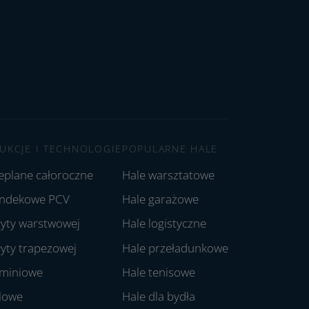
UKCJE I TECHNOLOGIE
POPULARNE HALE
ieplane całoroczne
Hale warsztatowe
andekowe PCV
Hale garażowe
łyty warstwowej
Hale logistyczne
łyty trapezowej
Hale przeładunkowe
uminiowe
Hale tenisowe
alowe
Hale dla bydła