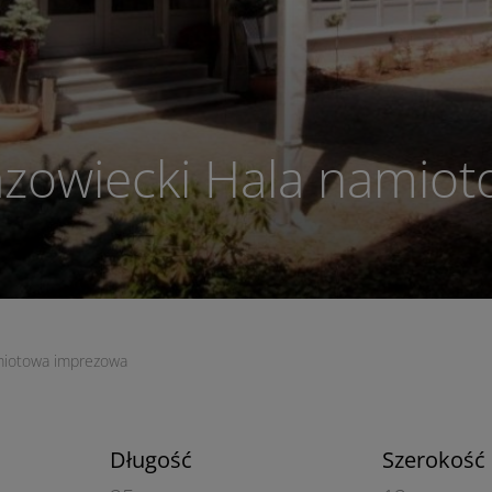
owiecki Hala namiot
miotowa imprezowa
Długość
Szerokość