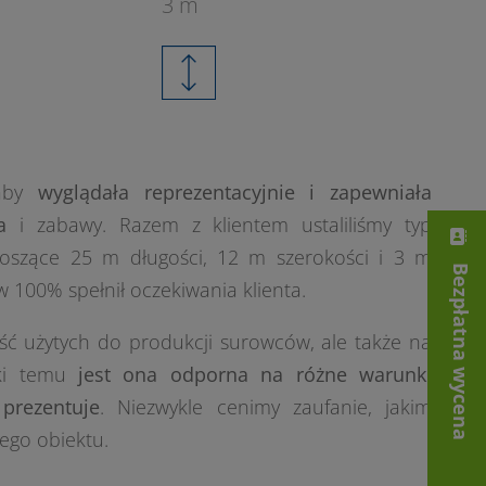
3 m
 aby
wyglądała reprezentacyjnie i zapewniała
ia
i zabawy. Razem z klientem ustaliliśmy typ
noszące 25 m długości, 12 m szerokości i 3 m
Bezpłatna wycena
 100% spełnił oczekiwania klienta.
ość użytych do produkcji surowców, ale także na
ęki temu
jest ona odporna na różne warunki
prezentuje
. Niezwykle cenimy zaufanie, jakim
tego obiektu.