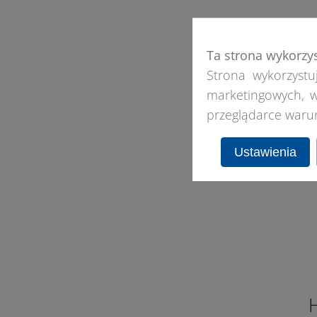
Ta strona wykorzy
Strona wykorzystuj
marketingowych, w
przeglądarce waru
Ustawienia